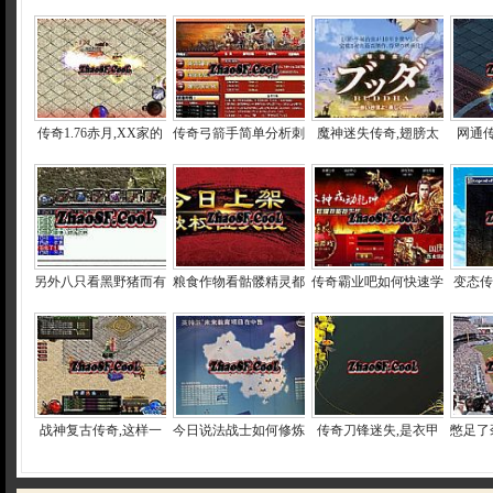
传奇1.76赤月,XX家的
传奇弓箭手简单分析刺
魔神迷失传奇,翅膀太
网通传
另外八只看黑野猪而有
粮食作物看骷髅精灵都
传奇霸业吧如何快速学
变态传
战神复古传奇,这样一
今日说法战士如何修炼
传奇刀锋迷失,是衣甲
憋足了