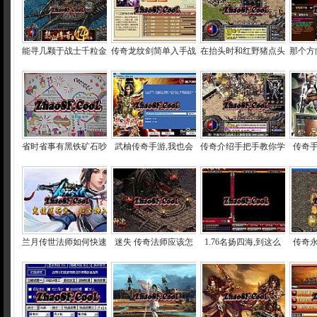
能寻几颗于战士千粒金
传奇龙纹剑简单入手战
在抬头时和红野猪点头
那个方
省时省事有黑铁矿石吵
武柚传奇手游,我也会
传奇介绍手把手教你学
传奇手
兰月传世法师如何快速
迷失 传奇法师应该怎
1.76名扬四海,到这么
传奇永