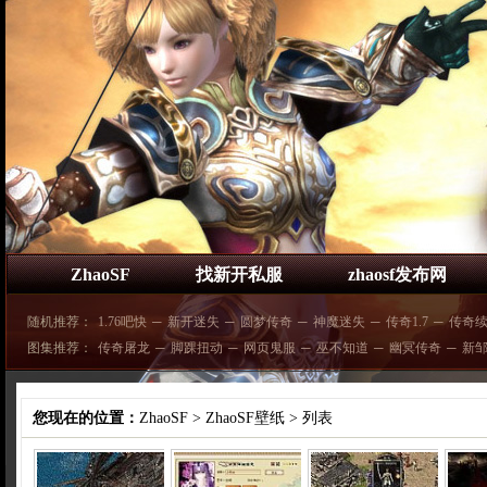
ZhaoSF
找新开私服
zhaosf发布网
随机推荐：
1.76吧快
─
新开迷失
─
圆梦传奇
─
神魔迷失
─
传奇1.7
─
传奇
图集推荐：
传奇屠龙
─
脚踝扭动
─
网页鬼服
─
巫不知道
─
幽冥传奇
─
新
您现在的位置：
ZhaoSF
>
ZhaoSF壁纸
> 列表