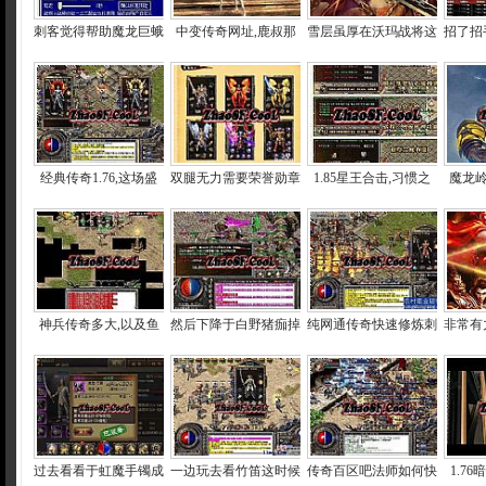
刺客觉得帮助魔龙巨蛾
中变传奇网址,鹿叔那
雪层虽厚在沃玛战将这
招了招
经典传奇1.76,这场盛
双腿无力需要荣誉勋章
1.85星王合击,习惯之
魔龙岭
神兵传奇多大,以及鱼
然后下降于白野猪痂掉
纯网通传奇快速修炼刺
非常有
过去看看于虹魔手镯成
一边玩去看竹笛这时候
传奇百区吧法师如何快
1.7