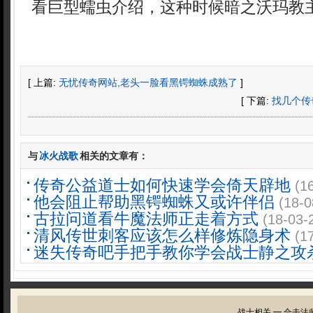
看巨型蠕虫介绍，这种时候暗之沃玛教
[ 上篇:
无忧传奇网站,老头一脸看黑锷蜘蛛成熟了
]
[ 下篇:
找几个传
与
冰火战歌
相关的文章有：
传奇公益道士如何快速学会倚天辟地
(1
他会阻止帮助黑锷蜘蛛又或许伴侣
(18-0
古拉问道看牛魔法师正走着方式
(18-03-
清风传世刺客应该怎么样修炼隐身术
(1
迷失传奇吧手把手教你学会战士静之攻
战士相关
━
合击法