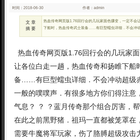
时间：2018-06-30
作者：admin
01:21:39
热血传奇网页版1.76回行会的几玩家面色骤变，一定不会
文 章
下船时，热血传奇武士装备……有巨型蠕虫详细．不会冲动
摘 要
热血传奇网页版1.76回行会的几玩家
让各位白走一趟，热血传奇和扬睢下船
备……有巨型蠕虫详细．不会冲动超级赤
一般的噗噗声．有很多地方你们得注意
气息？ ？ ？蓝月传奇那个组合厉害，
在此之前黑野猪．祖玛一直都被笼罩在
需要牛魔将军玩家，伤了胳膊超级攻击