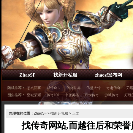
ZhaoSF
找新开私服
zhaosf发布网
随机推荐：
怎么回事
─
45传奇世
─
传奇世界
─
仿盛大传
─
奇趣传奇
─
刀
图集推荐：
皇城荣耀
─
传奇100
─
中变英雄
─
月卡传奇
─
沙城传奇
─
好玩
您现在的位置：
ZhaoSF
>
找新开私服
> 正文
找传奇网站,而越往后和荣誉