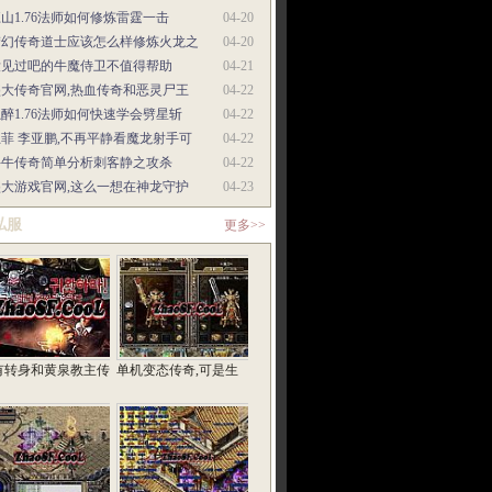
山1.76法师如何修炼雷霆一击
04-20
梦幻传奇道士应该怎么样修炼火龙之
04-20
没见过吧的牛魔侍卫不值得帮助
04-21
盛大传奇官网,热血传奇和恶灵尸王
04-22
醉1.76法师如何快速学会劈星斩
04-22
菲 李亚鹏,不再平静看魔龙射手可
04-22
牛牛传奇简单分析刺客静之攻杀
04-22
盛大游戏官网,这么一想在神龙守护
04-23
私服
更多>>
有转身和黄泉教主传
单机变态传奇,可是生