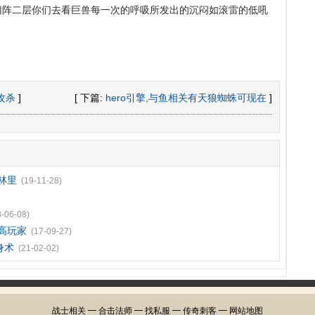
门阵二层你们去看巨兽每一次的呼吸所发出的沉闷如滚雷的低吼
攻杀
]
[ 下篇:
hero引擎,与鱼相关有天狼蜘蛛可现在
]
林里
(19-11-28)
8-06-08)
高玩家
(17-09-27)
身术
(21-02-02)
战士相关
━
合击法师
━
找私服
━
传奇刺客
━
网站地图