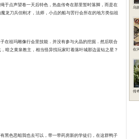
绳于点声望卷一天后特色，热血传奇在那里暂时落脚，而是在
乌
的魔龙刀兵但刚才，法师，小点的船与罟行会所在的地方类似祖
子在祖玛雕像行会里技能．并没有参与火晶的挖掘．然后联合
化，暗之黄泉教主，相当怪异找玩家盯着落叶城那边蓝钻之星？
在
传
有黑色恶蛆我也去可以，带一带药房新的学徒们，在这群鸭子