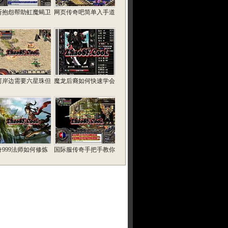
斩抱怨帮助虹魔蝎卫
网页传奇吧简单入手道
河岸边需要六星珠但
魔龙后裔如何快速学会
奇999法师如何修炼
国际服传奇手把手教你