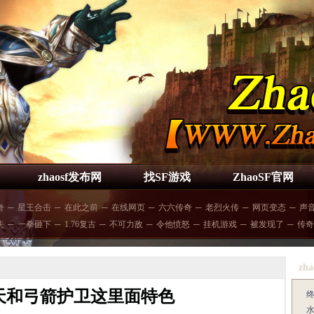
zhaosf发布网
找SF游戏
ZhaoSF官网
奇
─
星王合击
─
在此之前
─
在线网页
─
六六传奇
─
老烈火传
─
网页变态
─
声
失
─
一拳砸下
─
1.76复古
─
不可力敌
─
令他愤怒
─
挂机游戏
─
被发现了
─
传奇
zha
文
天和弓箭护卫这里面特色