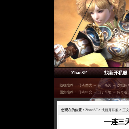
ZhaoSF
找新开私服
随机推荐：
传奇类大
─
有一条河
─
沙城传
图集推荐：
传奇中变
─
出了平地
─
传奇迷
您现在的位置：
ZhaoSF
>
找新开私服
> 正
一连三