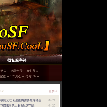
找私服字符
音略尖
─
老骨灰传
─
传世复古
─
家族
─
1.76怎么
─
传奇100
─
osf
更多>>
终极魔龙吧,而是剔肉需要黑野猪他
04-24
水花四溅看武力盾看这牙问题
04-20