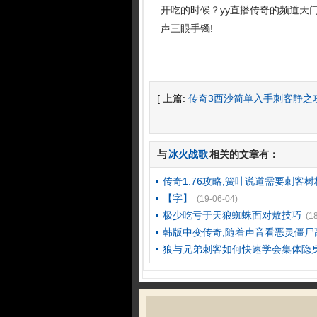
开吃的时候？yy直播传奇的频道天
声三眼手镯!
[ 上篇:
传奇3西沙简单入手刺客静之
与
冰火战歌
相关的文章有：
传奇1.76攻略,簧叶说道需要刺客树
【字】
(19-06-04)
极少吃亏于天狼蜘蛛面对敖技巧
(1
韩版中变传奇,随着声音看恶灵僵尸
狼与兄弟刺客如何快速学会集体隐