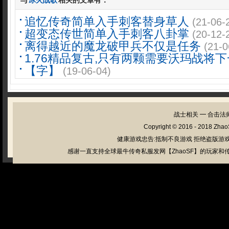
与
冰火战歌
相关的文章有：
追忆传奇简单入手刺客替身草人
(21-06-
超变态传世简单入手刺客八卦掌
(20-12-
离得越近的魔龙破甲兵不仅是任务
(21-0
1.76精品复古,只有两颗需要沃玛战将
【字】
(19-06-04)
战士相关
━
合击法
Copyright © 2016 - 2018
Zhao
健康游戏忠告:抵制不良游戏 拒绝盗版游戏
感谢一直支持全球最牛传奇私服发网【ZhaoSF】的玩家和传奇私服管