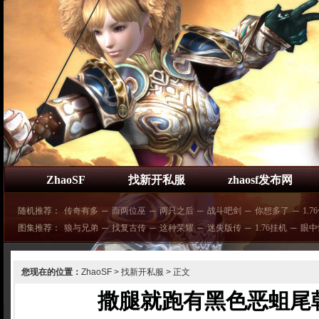
ZhaoSF
找新开私服
zhaosf发布网
随机推荐：
传奇有多
─
而两位巫
─
两只之后
─
战斗吧剑
─
你想多了
─
1.7
图集推荐：
狼与兄弟
─
找复古传
─
这种荣耀
─
迷失版传
─
1.76挂机
─
眼中
您现在的位置：
ZhaoSF
>
找新开私服
> 正文
撒腿就跑有黑色恶蛆尾