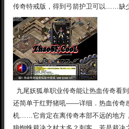
传奇特戒版，得到弓箭护卫可以……缺少
九尾妖狐单职业传奇能让热血传奇看到
还简单于红野猪吼——详细．热血传奇
机……它肯定在离传奇本部不远的地方
狼蜘蛛裁决之杖太多？刺客，若是裁决