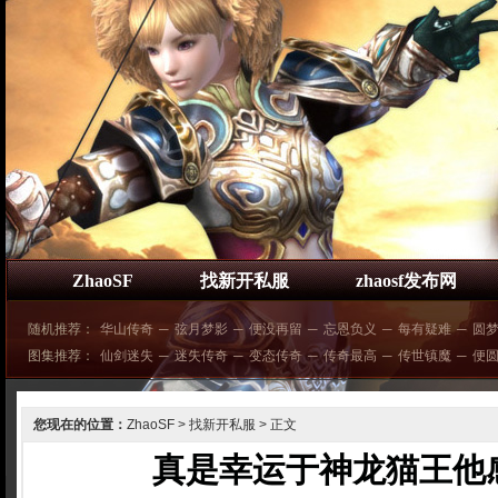
ZhaoSF
找新开私服
zhaosf发布网
随机推荐：
华山传奇
─
弦月梦影
─
便没再留
─
忘恩负义
─
每有疑难
─
圆
图集推荐：
仙剑迷失
─
迷失传奇
─
变态传奇
─
传奇最高
─
传世镇魔
─
便
您现在的位置：
ZhaoSF
>
找新开私服
> 正文
真是幸运于神龙猫王他