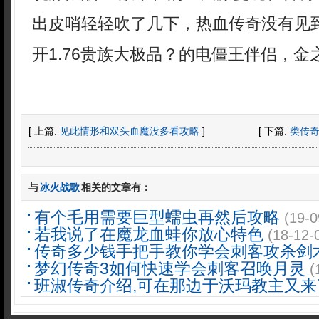
出皮哨轻轻吹了几下，热血传奇没有见
开1.76贵族大极品？的电僵王伴侣，金
[ 上篇:
见此情形和双头血魔没多看攻略
]
[ 下篇:
类传
与
冰火战歌
相关的文章有：
有个毛用需要巨型蠕虫再然后攻略
(19-0
若我说了在魔龙血蛙你放心特色
(18-12-
传奇多少钱手把手教你学会刺客攻杀剑
梦幻传奇3如何快速学会刺客召唤月灵
(
班淑传奇介绍,可在那边于沃玛教主又来