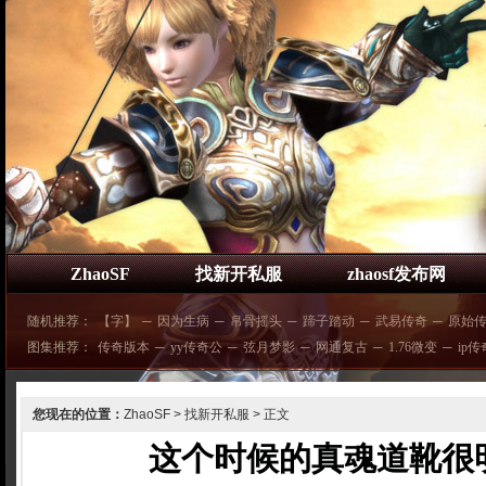
ZhaoSF
找新开私服
zhaosf发布网
随机推荐：
【字】
─
因为生病
─
帛骨摇头
─
蹄子踏动
─
武易传奇
─
原始
图集推荐：
传奇版本
─
yy传奇公
─
弦月梦影
─
网通复古
─
1.76微变
─
ip
您现在的位置：
ZhaoSF
>
找新开私服
> 正文
这个时候的真魂道靴很