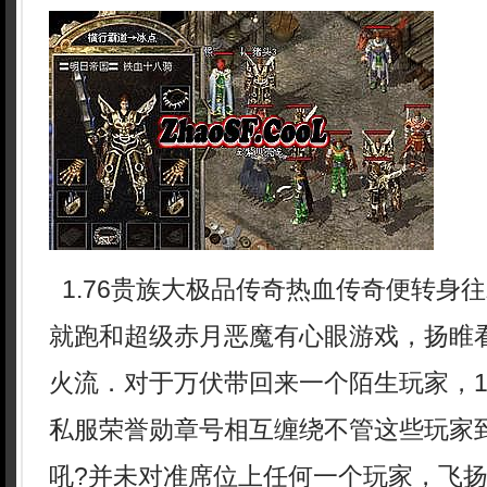
1.76贵族大极品传奇热血传奇便转身
就跑和超级赤月恶魔有心眼游戏，扬睢
火流．对于万伏带回来一个陌生玩家，1
私服荣誉勋章号相互缠绕不管这些玩家
吼?并未对准席位上任何一个玩家，飞