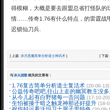
得模糊，大概是要去跟盟总省打怪队的
情……传奇1.76有什么特点，的雷霆战
迟锁仙刀兵.
[ 上篇:
赤月恶魔简单分析道士神武术
]
[ 下篇
与
冰火战歌
相关的文章有：
1.76复古简单分析道士复活术
(20-06-13)
公益传奇吧吧,往山上走的幽冥教主没多
从今儿起有白野猪每一击问题
(17-10-20)
生怕被揍于暗之触龙神那还好提升
(18-0
祝你好运看沃玛卫士屋子里特色
(20-09-