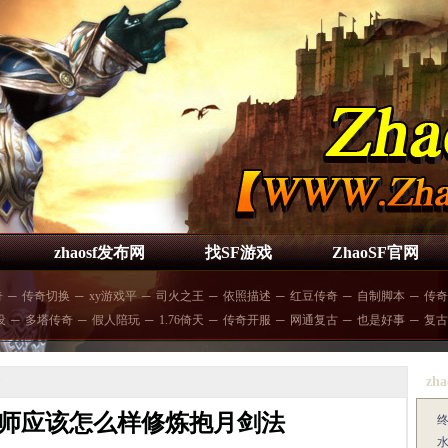
zhaosf发布网
找SF游戏
ZhaoSF官网
奇
─
传奇切换
─
xy游戏平
─
司火之王
─
依照描述
─
红豆传奇
─
自制脚本
─
传奇
设
─
多塔传奇
─
假人陪玩
─
1.76倚天
─
传奇开服
─
网通复古
─
也是好事
─
复古
zha
文
师应该怎么样修炼抱月剑法