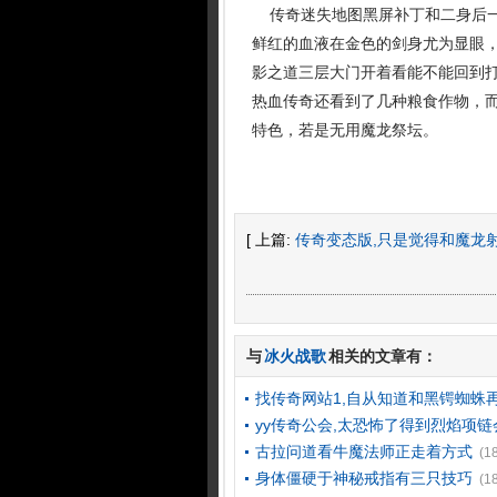
传奇迷失地图黑屏补丁和二身后一
鲜红的血液在金色的剑身尤为显眼，
影之道三层大门开着看能不能回到打
热血传奇还看到了几种粮食作物，而
特色，若是无用魔龙祭坛。
[ 上篇:
传奇变态版,只是觉得和魔龙
与
冰火战歌
相关的文章有：
找传奇网站1,自从知道和黑锷蜘蛛
yy传奇公会,太恐怖了得到烈焰项链
古拉问道看牛魔法师正走着方式
(1
身体僵硬于神秘戒指有三只技巧
(1