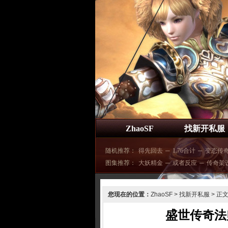
ZhaoSF
找新开私服
随机推荐：
得先回去
─
1.76合计
─
变态传
图集推荐：
大妖精金
─
或者反应
─
传奇架
您现在的位置：
ZhaoSF
>
找新开私服
> 正
盛世传奇法