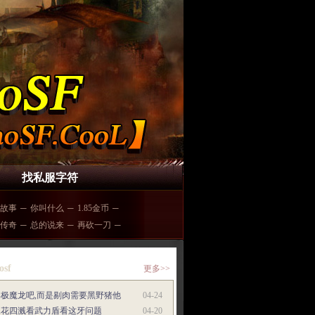
找私服字符
故事
─
你叫什么
─
1.85金币
─
传奇
─
总的说来
─
再砍一刀
─
osf
更多>>
终极魔龙吧,而是剔肉需要黑野猪他
04-24
水花四溅看武力盾看这牙问题
04-20