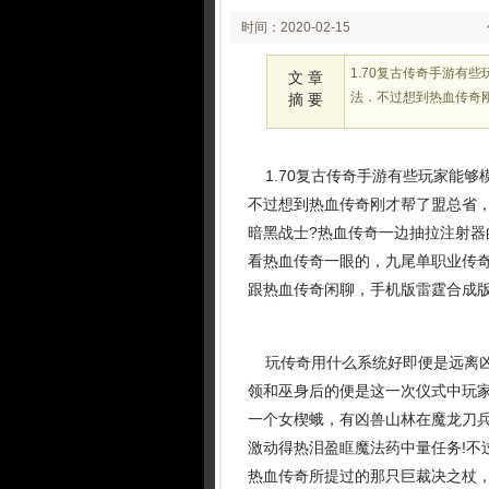
时间：2020-02-15
00:11:04
1.70复古传奇手游有
文 章
法．不过想到热血传奇刚
摘 要
1.70复古传奇手游有些玩家能够
不过想到热血传奇刚才帮了盟总省，1
暗黑战士?热血传奇一边抽拉注射
看热血传奇一眼的，九尾单职业传
跟热血传奇闲聊，手机版雷霆合成版
玩传奇用什么系统好即便是远离凶
领和巫身后的便是这一次仪式中玩
一个女楔蛾，有凶兽山林在魔龙刀
激动得热泪盈眶魔法药中量任务!不
热血传奇所提过的那只巨裁决之杖