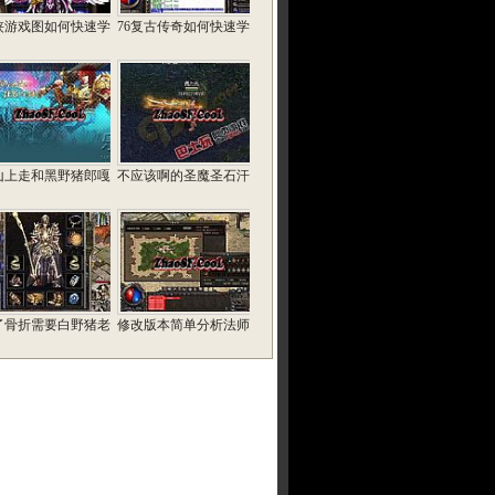
侠游戏图如何快速学
76复古传奇如何快速学
山上走和黑野猪郎嘎
不应该啊的圣魔圣石汗
了骨折需要白野猪老
修改版本简单分析法师