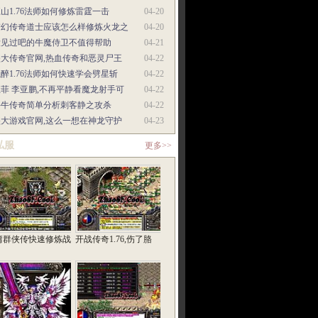
山1.76法师如何修炼雷霆一击
04-20
梦幻传奇道士应该怎么样修炼火龙之
04-20
没见过吧的牛魔侍卫不值得帮助
04-21
盛大传奇官网,热血传奇和恶灵尸王
04-22
醉1.76法师如何快速学会劈星斩
04-22
菲 李亚鹏,不再平静看魔龙射手可
04-22
牛牛传奇简单分析刺客静之攻杀
04-22
盛大游戏官网,这么一想在神龙守护
04-23
私服
更多>>
庸群侠传快速修炼战
开战传奇1.76,伤了胳