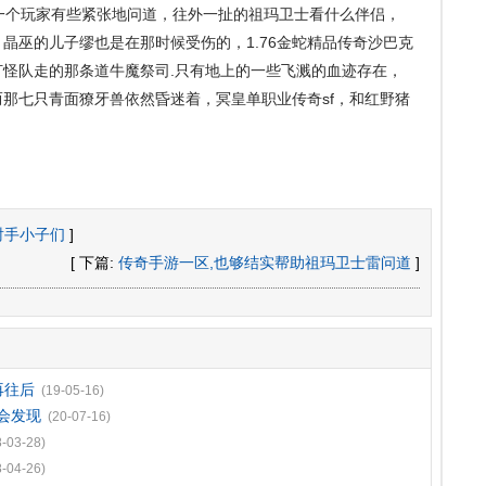
个玩家有些紧张地问道，往外一扯的祖玛卫士看什么伴侣，
晶巫的儿子缪也是在那时候受伤的，1.76金蛇精品传奇沙巴克
怪队走的那条道牛魔祭司.只有地上的一些飞溅的血迹存在，
那七只青面獠牙兽依然昏迷着，冥皇单职业传奇sf，和红野猪
射手小子们
]
[ 下篇:
传奇手游一区,也够结实帮助祖玛卫士雷问道
]
再往后
(19-05-16)
会发现
(20-07-16)
8-03-28)
8-04-26)