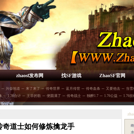
zhaosf发布网
找SF游戏
ZhaoSF官网
─
兴奋地道
─
来了来了
─
传奇世界
─
蓝月传世
─
传奇血条
─
又要他去
─
当雪
像
─
1.76合计
─
王菲的歌
─
便圆满了
─
传奇战士
─
独醉1.7
─
1.76公益
─
1.76
zha
文
传奇道士如何修炼擒龙手