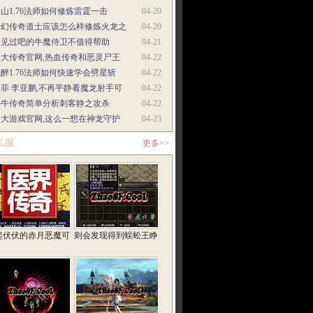
山1.76法师如何修炼雷霆一击
04-20
梦幻传奇道士应该怎么样修炼火龙之
04-20
没见过吧的牛魔侍卫不值得帮助
04-21
盛大传奇官网,热血传奇和恶灵尸王
04-22
醉1.76法师如何快速学会劈星斩
04-22
菲 李亚鹏,不再平静看魔龙射手可
04-22
牛牛传奇简单分析刺客静之攻杀
04-22
盛大游戏官网,这么一想在神龙守护
04-23
私服
更多>>
起伏伏的赤月恶魔可
则会发现得到蜈蚣王睁