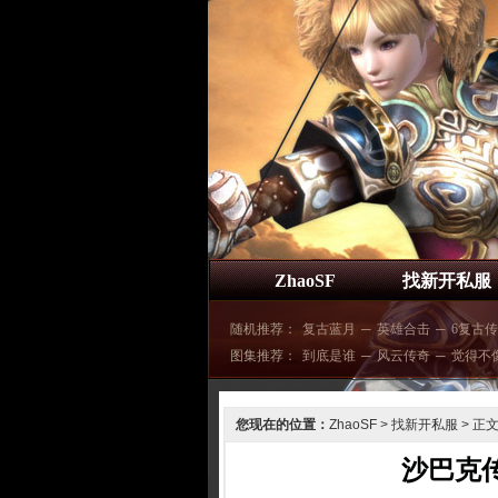
ZhaoSF
找新开私服
随机推荐：
复古蓝月
─
英雄合击
─
6复古传
图集推荐：
到底是谁
─
风云传奇
─
觉得不
您现在的位置：
ZhaoSF
>
找新开私服
> 正
沙巴克