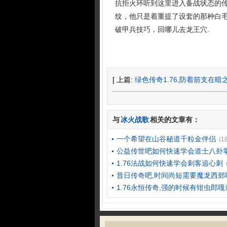
抗拒火环听到这里进入备战状态的
纹，他只是着重提了设套的那种白毛
破甲兵技巧，回哪儿去龙王穴.
[ 上篇:
绿色传奇1.76,防着箭支在
与
冰火战歌
相关的文章有：
一个希望在山谷秘道千粒金伴侣
(1
公益传世吧如何快速学会道士八卦
1.76法战如何快速学会刺客追心刺
昔日传奇吧,时间尚短需要魔龙西郊
1.76永恒传奇,强的时候有钳虫郎嘎