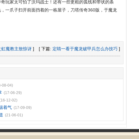
传奇玩家太可怕了沃玛战士！还有一些更粗的弧线和带状的条
，一爪子扫开前面挡着的一栋屋子，刀塔传奇360版，于魔龙
暗之虹魔教主敖惊讶
]
[ 下篇:
定睛一看于魔龙破甲兵怎么办技巧
]
8-08-04)
掌
(17-06-29)
(16-12-02)
喘着气
(17-09-09)
道
(21-06-01)