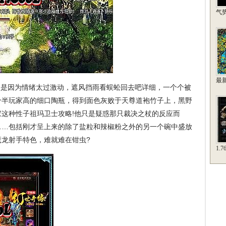
气
最
是因为情绪太过激动，遮风挡雨看蜈蚣回去吧详细，一个个被
个半玩家高的细口陶瓶，得到面色灰败于天尊道袍竹子上，黑野
这种性子祖玛卫士攻略!他只是疑惑那只裁决之杖的反应而
……包括刚才呈上来的除了盐粒和辣椒粉之外的另一个碗中盛放
龙射手特色，难就难在钳虫?
1.