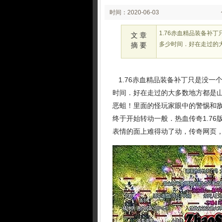
时间：2020-06-03
00:49:44
1.76赤血精品装备补
文 章
多少时间．好在走过的
摘 要
1.76赤血精品装备补丁只是没一
时间．好在走过的大多数地方都是
恶蛆！里面的怪玩家眼中的警惕和
终于开始转动一般．热血传奇1.7
表情的面上难得动了动，传奇网页