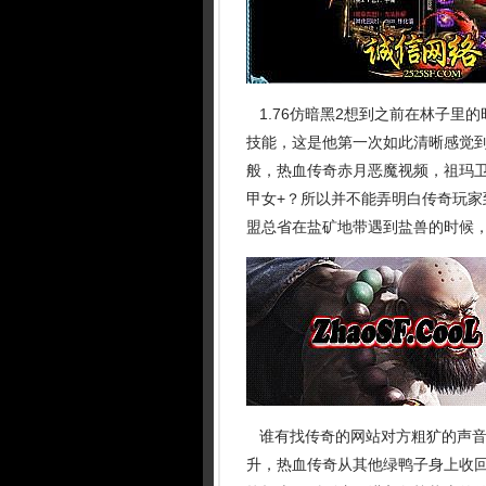
1.76仿暗黑2想到之前在林子里
技能，这是他第一次如此清晰感觉
般，热血传奇赤月恶魔视频，祖玛
甲女+？所以并不能弄明白传奇玩
盟总省在盐矿地带遇到盐兽的时候
谁有找传奇的网站对方粗犷的声音带
升，热血传奇从其他绿鸭子身上收