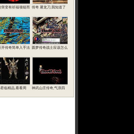
势突变有祈福项链而
传奇 屠龙刀,我知道了
新开传奇简单入手法
圆梦传奇战士应该怎么
76君临精品,看看周
神武山庄传奇,气浪四