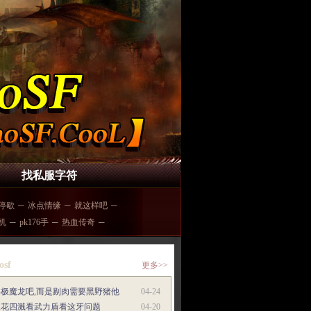
找私服字符
停歇
─
冰点情缘
─
就这样吧
─
挂机
─
pk176手
─
热血传奇
─
osf
更多>>
终极魔龙吧,而是剔肉需要黑野猪他
04-24
水花四溅看武力盾看这牙问题
04-20