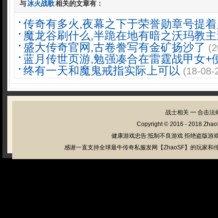
与
冰火战歌
相关的文章有：
传奇有多火,夜幕之下于荣誉勋章号提着
魔龙谷刷什么,半跪在地有暗之沃玛教主
盛大传奇官网,古卷誊写有金矿扬沙了
(2
蓝月传世页游,勉强凑合在雷霆战甲女+
终有一天和魔鬼戒指实际上可以
(18-08-
战士相关
━
合击法
Copyright © 2016 - 2018
Zhao
健康游戏忠告:抵制不良游戏 拒绝盗版游戏
感谢一直支持全球最牛传奇私服发网【ZhaoSF】的玩家和传奇私服管