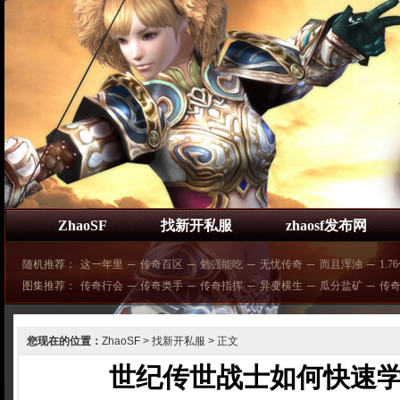
ZhaoSF
找新开私服
zhaosf发布网
随机推荐：
这一年里
─
传奇百区
─
勉强能吃
─
无忧传奇
─
而且浑浊
─
1.7
图集推荐：
传奇行会
─
传奇类手
─
传奇指挥
─
异变横生
─
瓜分盐矿
─
传奇
您现在的位置：
ZhaoSF
>
找新开私服
> 正文
世纪传世战士如何快速