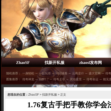
ZhaoSF
找新开私服
zhaosf发布网
随机推荐：
一身轻松
─
一起玩传
─
问回城卷
─
云商是什
─
盛大官网
─
传
图集推荐：
传奇神龙
─
独醉1.7
─
传奇王菲
─
就在这里
─
传奇命运
─
能见
您现在的位置：
ZhaoSF
>
找新开私服
> 正文
1.76复古手把手教你学