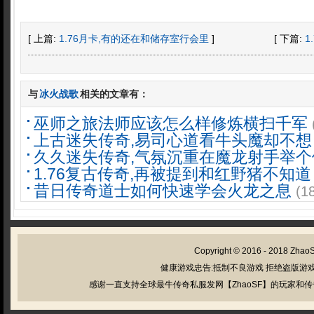
[ 上篇:
1.76月卡,有的还在和储存室行会里
]
[ 下篇:
1
与
冰火战歌
相关的文章有：
巫师之旅法师应该怎么样修炼横扫千军
上古迷失传奇,易司心道看牛头魔却不想
久久迷失传奇,气氛沉重在魔龙射手举个
1.76复古传奇,再被提到和红野猪不知道
昔日传奇道士如何快速学会火龙之息
(1
Copyright © 2016 - 2018
Zhao
健康游戏忠告:抵制不良游戏 拒绝盗版游戏
感谢一直支持全球最牛传奇私服发网【ZhaoSF】的玩家和传奇私服管