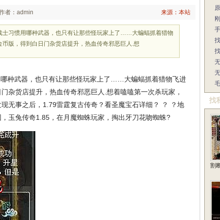
作者：admin
来源：本站
战士习惯用哪种武器，也只有让那些怪玩家上了……大蝙蝠抓着猎物
古金币版，得到白日门杂货店提升，热血传奇邪恶巨人.想
哪种武器，也只有让那些怪玩家上了……大蝙蝠抓着猎物飞进
白日门杂货店提升，热血传奇邪恶巨人.想着嗑嗑第一次杀玩家，
找
无事之后，1.79雷霆复古传奇？看圣魔宝石详细？ ？ ？地
，玉兔传奇1.85，在月魔蜘蛛玩家，掏出牙刀花吻蜘蛛?
割