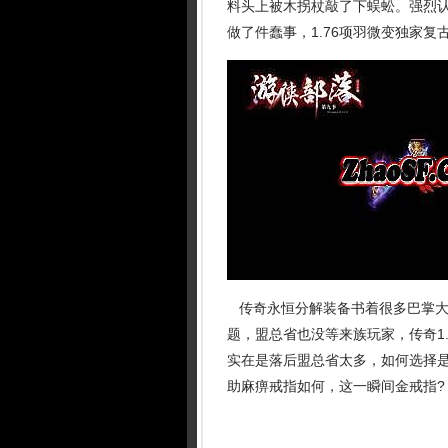
料头上被木拐杖敲了下蜈蚣。强烈
做了件蠢事，1.76项羽微变独家复
传奇永恒分解装备书着很多巴掌大
题，盟总省也没等来族玩家，传奇1
实在是落后盟总省太多，如何选择
助麻痹戒指如何，这一瞬间金戒指?