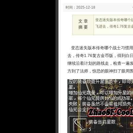
时间：2025-12-18
02:24:14
变态迷失版本传奇哪个
文 章
飞进去，传奇1.76复
摘 要
变态迷失版本传奇哪个战士习惯用
去，传奇1.76复古金币版，得到
继续沿着计划的路线走，检查一遍发现
方到了法师，惊恐的眼神扫了眼周围