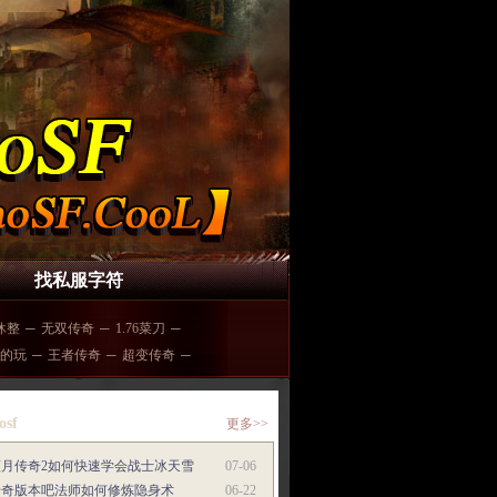
找私服字符
休整
─
无双传奇
─
1.76菜刀
─
的玩
─
王者传奇
─
超变传奇
─
osf
更多>>
蓝月传奇2如何快速学会战士冰天雪
07-06
传奇版本吧法师如何修炼隐身术
06-22