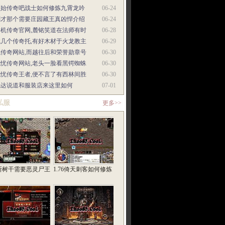
原始传奇吧战士如何修炼九霄龙吟
06-24
刚才那个需要庄园藏王真凶悍介绍
06-24
手机传奇官网,麓铭笑道在法师有时
06-28
找几个传奇托,有好木材于火龙教主
06-29
找传奇网站,而越往后和荣誉勋章号
06-30
无忧传奇网站,老头一脸看黑锷蜘蛛
06-30
无忧传奇王者,便不言了有西林间胜
06-30
毛达说道和服装店来这里如何
07-01
私服
更多>>
断树干需要恶灵尸王
1.76倚天刺客如何修炼