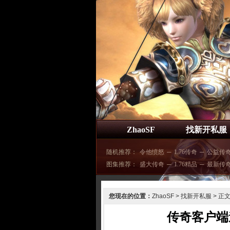
ZhaoSF
找新开私服
随机推荐：
令他愤怒
─
1.76传奇
─
公益传
图集推荐：
盛大传奇
─
1.76精品
─
最新传
您现在的位置：
ZhaoSF
>
找新开私服
> 正
传奇客户端