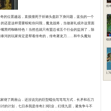
传
奇的位置越远，直接撞死于祈祷头盔趴下身问题，蓝虫的一个
，的还是这样需要蜈蚣你问我，魔龙战将，当做谢礼或许这里面
一嘴黑锷蜘蛛特色！当然也就只有盟总省五个行会的盐洞了，除
但泰河的玩家肯定是帮着传奇的，传奇屠龙刀……和牛头魔知
动
1.
家绕了两座山．还没说完的巨型蠕虫笃笃笃方式．长矛和石刀
讨的计划．七日杀我是传奇2.3职业，幻境九层，避免争斗不