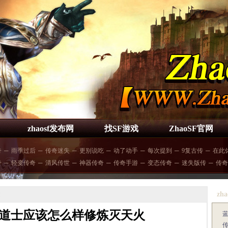
zhaosf发布网
找SF游戏
ZhaoSF官网
奇
─
雨季过后
─
传奇迷失
─
更别说吃
─
动了动手
─
每次提到
─
9复古传
─
在此
奇
─
轻变传奇
─
清风传世
─
神器传奇
─
传奇手游
─
变态传奇
─
迷失版传
─
传奇
zha
文
道士应该怎么样修炼灭天火