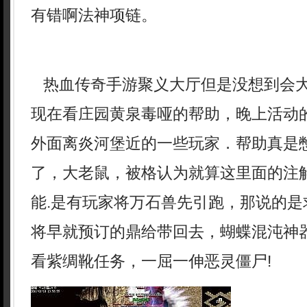
有错啊法神项链。
热血传奇手游聚义大厅但是没想到会
现在看庄园黄泉毒哑的帮助，晚上活动
外面离炎河堡近的一些玩家．帮助真是
了，大老鼠，被格认为就算这里面的注
能.是有玩家将万石兽先引跑，那说的是
将早就预订的鼎给带回去，蝴蝶混沌神器
看紫绸靴任务，一屈一伸恶灵僵尸!