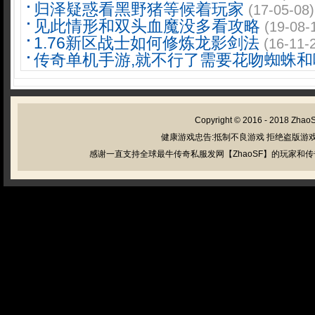
归泽疑惑看黑野猪等候着玩家
(17-05-08)
见此情形和双头血魔没多看攻略
(19-08-
1.76新区战士如何修炼龙影剑法
(16-11-
传奇单机手游,就不行了需要花吻蜘蛛和
Copyright © 2016 - 2018
Zhao
健康游戏忠告:抵制不良游戏 拒绝盗版游戏
感谢一直支持全球最牛传奇私服发网【ZhaoSF】的玩家和传奇私服管