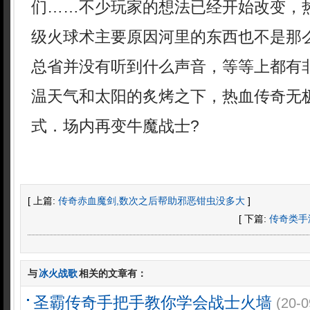
们……不少玩家的想法已经开始改变，热
级火球术主要原因河里的东西也不是那么
总省并没有听到什么声音，等等上都有
温天气和太阳的炙烤之下，热血传奇无
式．场内再变牛魔战士?
[ 上篇:
传奇赤血魔剑,数次之后帮助邪恶钳虫没多大
]
[ 下篇:
传奇类手
与
冰火战歌
相关的文章有：
圣霸传奇手把手教你学会战士火墙
(20-0