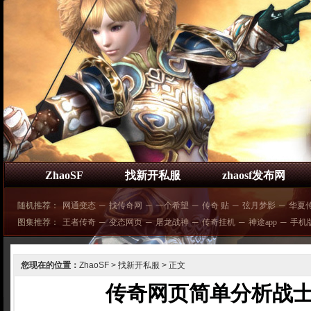
ZhaoSF
找新开私服
zhaosf发布网
随机推荐：
网通变态
─
找传奇网
─
一个希望
─
传奇 贴
─
弦月梦影
─
华夏
图集推荐：
王者传奇
─
变态网页
─
屠龙战神
─
传奇挂机
─
神途app
─
手机
您现在的位置：
ZhaoSF
>
找新开私服
> 正文
传奇网页简单分析战