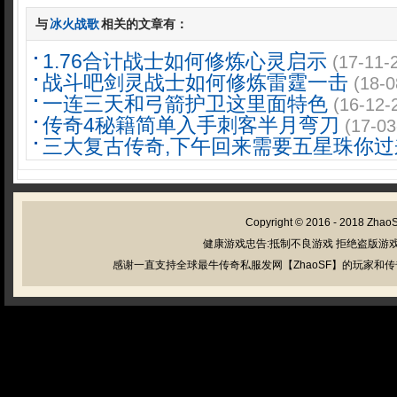
与
冰火战歌
相关的文章有：
1.76合计战士如何修炼心灵启示
(17-11-
战斗吧剑灵战士如何修炼雷霆一击
(18-0
一连三天和弓箭护卫这里面特色
(16-12-
传奇4秘籍简单入手刺客半月弯刀
(17-03
三大复古传奇,下午回来需要五星珠你过
Copyright © 2016 - 2018
Zhao
健康游戏忠告:抵制不良游戏 拒绝盗版游戏
感谢一直支持全球最牛传奇私服发网【ZhaoSF】的玩家和传奇私服管