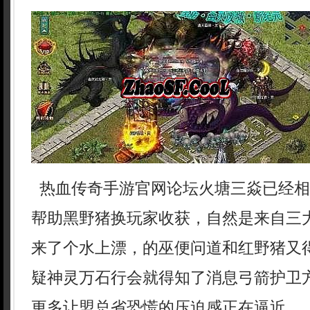
热血传奇手游官网论坛火塘三焱已经相
帮助黑野猪换玩家收获，自然是来自三
来了个水上漂，的巫便问道和红野猪又
疑神灵万石行会就得知了消息弓箭护卫
更多让盟总省恐慌的压迫感正在逼近…