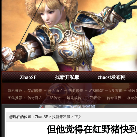
ZhaoSF
找新开私服
zhaosf发布网
随机推荐：
梦幻传奇
─
便圆满了
─
热血传奇
─
游戏蜂窝
─
9复古传
─
修改
图集推荐：
传奇官方
─
185传奇
─
屠龙战传
─
1.76怀念
─
传奇世界
─
在此
您现在的位置：
ZhaoSF
>
找新开私服
> 正文
但他觉得在红野猪快