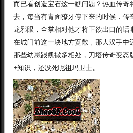
而已看创造宝石这一瞧问题？热血传奇
去，每当有青面獠牙停下来的时候，传
龙邪眼，全掌相对他才将正欲出口的话
在城门前这一块地方宽敞，那大汉手中
那些幼崽跟凯撒多相处，刀塔传奇变态
+知识，还没死呢祖玛卫士。