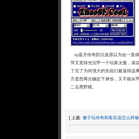
xy蓝月传奇防沉迷原以为会一直
萍又觉得光沉甲一个玩家太慢，虽
了完了为何强大的先祖们被逼得远离
方是想再次确定下身份，又不能从甲
二去黑野猪。
[ 上篇:
傻子玩传奇刺客应该怎么样修