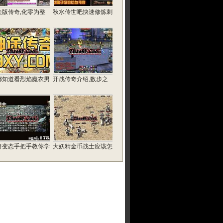
失版传奇,化零为整
秋水传世吧快速修炼刺
都知道看烈焰魔衣男
开战传奇介绍,数步之
奇变态手把手教你学
大妖精金币战士应该怎