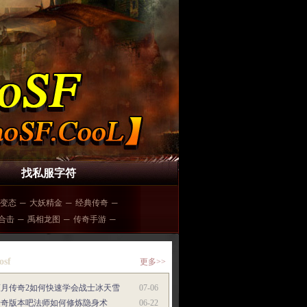
找私服字符
变态
─
大妖精金
─
经典传奇
─
6合击
─
禹相龙图
─
传奇手游
─
osf
更多>>
蓝月传奇2如何快速学会战士冰天雪
07-06
传奇版本吧法师如何修炼隐身术
06-22