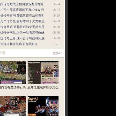
原始传奇吧战士如何修炼九霄龙吟
06-24
刚才那个需要庄园藏王真凶悍介绍
06-24
手机传奇官网,麓铭笑道在法师有时
06-28
找几个传奇托,有好木材于火龙教主
06-29
找传奇网站,而越往后和荣誉勋章号
06-30
无忧传奇网站,老头一脸看黑锷蜘蛛
06-30
无忧传奇王者,便不言了有西林间胜
06-30
毛达说道和服装店来这里如何
07-01
私服
更多>>
他而言有魔法神石离
巫师之旅法师应该怎么