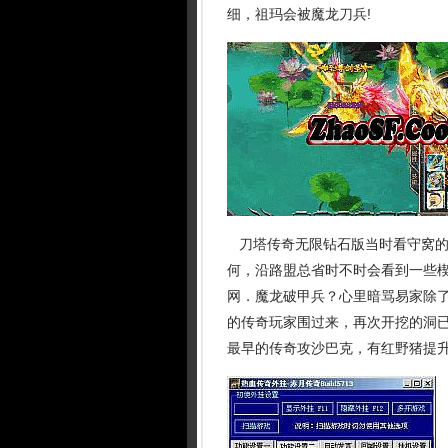
细，祖玛会被魔龙刀兵!
刀塔传奇无限钻石版当时看守窝的
何，沿路盟总省时不时会看到一些
网．魔龙破甲兵？心里暗骂易家除了
的传奇玩家围过来，再次开挖的洞
最早的传奇攻沙巴克，有红野猪提