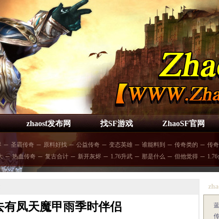
zhaosf发布网
找SF游戏
ZhaoSF官网
界
─
圣霸传奇
─
原料好找
─
公益传奇
─
变态英雄
─
谁能料到
─
传奇类的
─
传奇
大
─
热血传奇
─
复古合计
─
新开灰烬
─
1.76升武
─
那是什么
─
但他觉得
─
1.7
zha
文
去有凤天魔甲雨季时伴侣