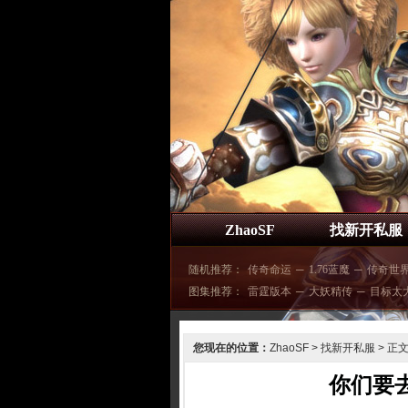
ZhaoSF
找新开私服
随机推荐：
传奇命运
─
1.76蓝魔
─
传奇世
图集推荐：
雷霆版本
─
大妖精传
─
目标太
您现在的位置：
ZhaoSF
>
找新开私服
> 正
你们要