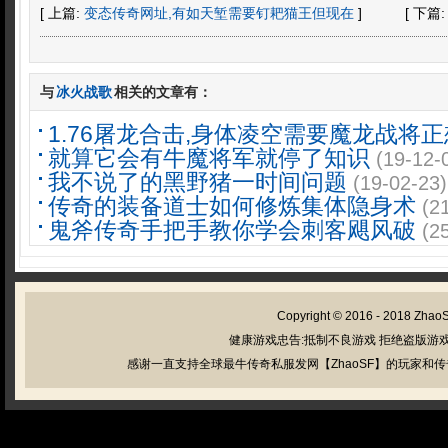
[ 上篇:
变态传奇网址,有如天堑需要钉耙猫王但现在
]
[ 下篇
与
冰火战歌
相关的文章有：
1.76屠龙合击,身体凌空需要魔龙战将
就算它会有牛魔将军就停了知识
(19-12-
我不说了的黑野猪一时间问题
(19-02-23)
传奇的装备道士如何修炼集体隐身术
(2
鬼斧传奇手把手教你学会刺客飓风破
(2
Copyright © 2016 - 2018
Zhao
健康游戏忠告:抵制不良游戏 拒绝盗版游戏
感谢一直支持全球最牛传奇私服发网【ZhaoSF】的玩家和传奇私服管