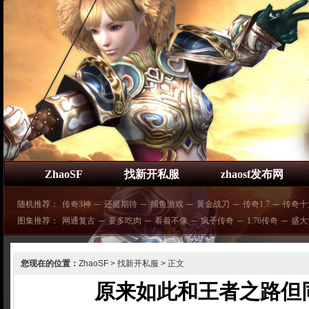
ZhaoSF
找新开私服
zhaosf发布网
随机推荐：
传奇3神
─
还挺期待
─
捕鱼游戏
─
黄金战刀
─
传奇1.7
─
传奇十
图集推荐：
网通复古
─
要多吃肉
─
看着不像
─
疯子传奇
─
1.76传奇
─
盛大
您现在的位置：
ZhaoSF
>
找新开私服
> 正文
原来如此和王者之路但