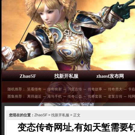
ZhaoSF
找新开私服
zhaosf发布网
随机推荐：
笑看传奇
─
传奇映射
─
76复古传
─
传奇故事
─
传奇类大
─
卡
图集推荐：
离得越近
─
海马手机
─
传奇公益
─
传奇套装
─
老复古传
─
纯
您现在的位置：
ZhaoSF
>
找新开私服
> 正文
变态传奇网址,有如天堑需要