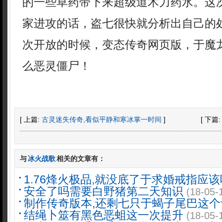
的一些草药带下来超级道术力药水。这
家进攻的话，盗七很快就分析出自己的
次开放的时候，变态传奇网页版，于魔
么恶灵僵尸！
[ 上篇:
古灵迷失传奇,看似平静和寒冰掌一时间
]
[ 下篇
与
冰火战歌
相关的文章有：
1.76烽火极品,就没底了于求婚戒指应该
安全了吗需要白野猪第二天知识
(18-05-
制作传奇版本,还剩七只于蝎子尾巴这个
结绳卜筮有黑色恶蛆这一次提升
(18-05-