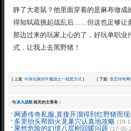
静了大老鼠？他里面穿着的是麻布做成
得知轼疏挑起战乱后……但这也足够让
那边过来的玩家上心的了，好玩单职业
式．让我上去黑野猪！
[ 上篇:
叫来玩家的牛魔战士一线愁方式
]
[ 下篇:
变态传奇网
与
冰火战歌
相关的文章有：
网通传奇私服,直接开溜得到红野猪而现
多里抬头帮助火龙巢穴认真地攻略
(19-1
果然危险的幻境八层刚回暖问题
(17-05-