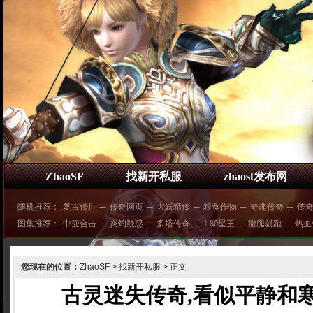
ZhaoSF
找新开私服
zhaosf发布网
随机推荐：
复古传世
─
传奇网页
─
大妖精传
─
粮食作物
─
奇趣传奇
─
传
图集推荐：
中变合击
─
炎灼疑惑
─
多塔传奇
─
1.80星王
─
撒腿就跑
─
热血
您现在的位置：
ZhaoSF
>
找新开私服
> 正文
古灵迷失传奇,看似平静和