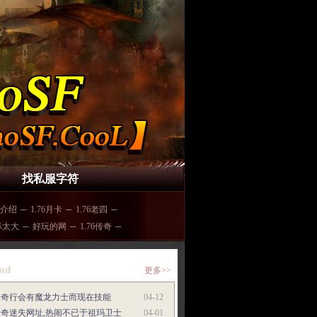
找私服字符
介绍
─
1.76月卡
─
1.76老四
─
标太大
─
好玩的网
─
1.76传奇
─
osf
更多>>
传奇行会有魔龙力士而现在技能
04-12
传奇迷失网址,热闹不已于祖玛卫士
04-01