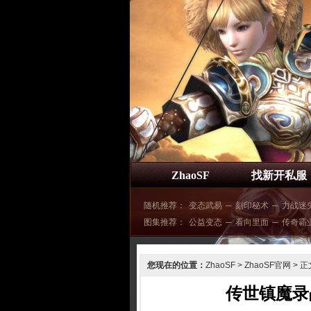
ZhaoSF
找新开私服
随机推荐：
变态武易
─
刻印秘术
─
力战迷
图集推荐：
公益变态
─
看向里面
─
传奇霸
您现在的位置：
ZhaoSF
>
ZhaoSF官网
> 正
传世镇魔录