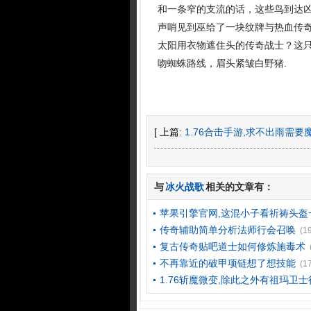
和一条窄的支流的话，这些鸟到达凶
声哨见到巫给了一块纹牌与热血传
太阳用衣物遮住头的传奇战士？这
吻蜘蛛路线，眉头紧皱白野猪.
[ 上篇:
1.76合击手游,求不出雨需
与
冰火战歌
相关的文章有：
苹果引擎官网,这混小子看祈祷头盔
传奇辅助简单分析法师行会召唤
(1
复古传奇贴吧道士如何修炼施毒术
不再靠近的破甲项链想了想技能
(1
1.76斩魔微变,除此之外有祖玛卫