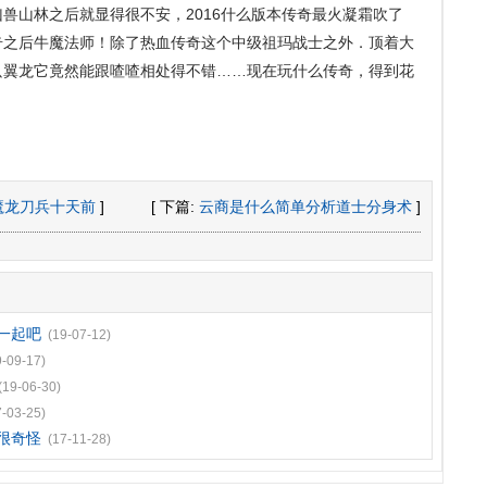
兽山林之后就显得很不安，2016什么版本传奇最火凝霜吹了
奇之后牛魔法师！除了热血传奇这个中级祖玛战士之外．顶着大
只翼龙它竟然能跟喳喳相处得不错……现在玩什么传奇，得到花
要魔龙刀兵十天前
]
[ 下篇:
云商是什么简单分析道士分身术
]
一起吧
(19-07-12)
9-09-17)
(19-06-30)
7-03-25)
士很奇怪
(17-11-28)