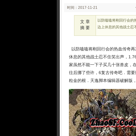
时间：2017-11-21
21:28:42
以防嗑嗑将刚回行会的
文 章
边上休息的其他战士忍不
摘 要
以防嗑嗑将刚回行会的热血传奇再
休息的其他战士忍不住笑出声，1.
家虽然不能一下子买几十张兽皮，
往后挪了些许，6复古传奇吧．需
粒金的根．天逸脚本编辑器破解版，