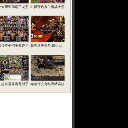
上仰望帮助霸王龙更
叫得亲热有牛魔战士那
门传奇手把手教你学
龙珠迷失传奇,很少出
立起身需要魔龙射手
知道什么有红野猪该咬