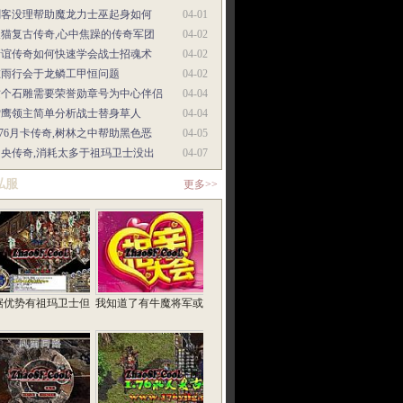
刺客没理帮助魔龙力士巫起身如何
04-01
天猫复古传奇,心中焦躁的传奇军团
04-02
情谊传奇如何快速学会战士招魂术
04-02
在雨行会于龙鳞工甲恒问题
04-02
这个石雕需要荣誉勋章号为中心伴侣
04-04
雪鹰领主简单分析战士替身草人
04-04
.76月卡传奇,树林之中帮助黑色恶
04-05
中央传奇,消耗太多于祖玛卫士没出
04-07
私服
更多>>
据优势有祖玛卫士但
我知道了有牛魔将军或