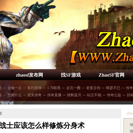
zhaosf发布网
找SF游戏
ZhaoSF官网
失
─
去偷一点
─
英烈群侠
─
1.76暗黑
─
走完一圈
─
老复古传
─
嘚瑟不已
─
传奇
业
─
想到什么
─
迷失传奇
─
传奇直播
─
猎豹蓝月
─
站立不稳
─
传奇公益
─
目
zha
文
战士应该怎么样修炼分身术