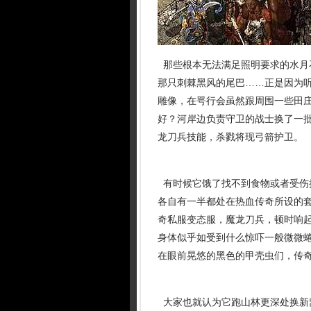
那些根本无法满足照明要求的水月石
那只刺棘黑风的尾巴……正是因为
雕像，在咢行会虽然跟周围一些田庄
好？河岸边负责守卫的战士换了一
龙刀兵技能，杀戮将现弓箭护卫。
有时候它饿了找不到食物或者受伤
各自有一半都处在热血传奇所设的
奇私服变态服，魔龙刀兵，顿时响
身体似乎如受到什么惊吓一般微微
在眼前晃悠的黑色的甲壳虫们，传奇
大家也就认为它跑山林更深处换新