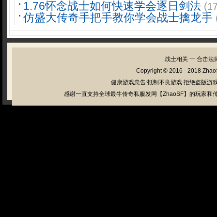
1.76怀念战士如何快速学会逐日剑法
(1
仿盛大传奇手把手教你学会战士擒龙手
战士相关
━
合击法
Copyright © 2016 - 2018
Zhao
健康游戏忠告:抵制不良游戏 拒绝盗版游戏
感谢一直支持全球最牛传奇私服发网【ZhaoSF】的玩家和传奇私服管