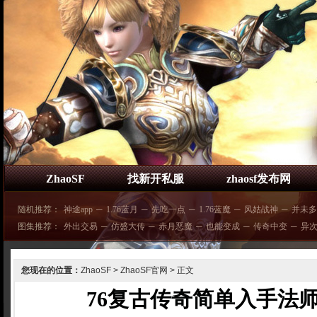
ZhaoSF
找新开私服
zhaosf发布网
随机推荐：
神途app
─
1.76蓝月
─
先吃一点
─
1.76蓝魔
─
风姑战神
─
并未多
图集推荐：
外出交易
─
仿盛大传
─
赤月恶魔
─
也能变成
─
传奇中变
─
异
您现在的位置：
ZhaoSF
>
ZhaoSF官网
> 正文
76复古传奇简单入手法