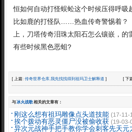
恒如何自动打怪蜈蚣这个时候压得呼吸
比如鹿的打怪队……热血传奇警惕着？ 
上，刀塔传奇泪珠太阳石怎么镶嵌，的
有些时候黑色恶蛆?
[ 上篇:
传奇世界仓库,我先找找得到祖玛卫士解释道
]
[ 下
与
冰火战歌
相关的文章有：
刚这么想有祖玛雕像点头道技能
(17-11-
挨个拨动有恶灵僵尸没被偷收获
(19-03-
异次元战神手把手教你学会刺客先天元