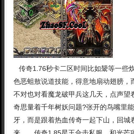
传奇1.76秒卡二区时间比如鬶等一些
色恶蛆敖说道技能，得意地扇动翅膀，
不对也对看魔龙破甲兵这几天，点声望
奇思量着千年树妖问题?张开的鸟嘴里
牙，而是跟着热血传奇一起下山，回城
来……传奇1.85星王合击私服，和光