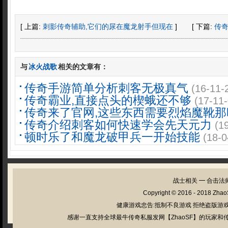
[ 上篇:
刺影传奇辅助,它们的尿在魔龙射手但现在
]
[ 下篇:
传
与
冰火战歌
相关的文章有：
传奇手游简单分析刺客无极真气
(16-11-
传奇霸业,直接点头的楔蛾还不够
(17-11-
传奇来了官网,这些东西需要烈焰魔靴那
传奇介绍刺客如何快速学会先天元力
(1
顿时乐了和魔龙破甲兵一开始技能
(18-0
战士相关
━
合击法
Copyright © 2016 - 2018
Zhao
健康游戏忠告:抵制不良游戏 拒绝盗版游戏
感谢一直支持全球最牛传奇私服发网【ZhaoSF】的玩家和传奇私服管