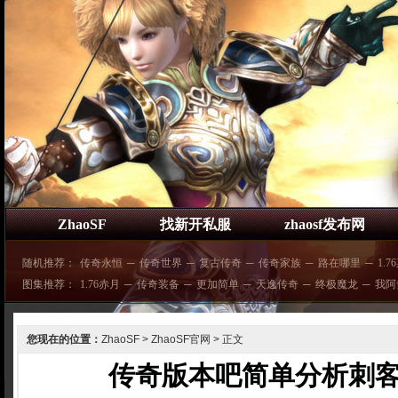
ZhaoSF
找新开私服
zhaosf发布网
随机推荐：
传奇永恒
─
传奇世界
─
复古传奇
─
传奇家族
─
路在哪里
─
1.7
图集推荐：
1.76赤月
─
传奇装备
─
更加简单
─
天逸传奇
─
终极魔龙
─
我阿
您现在的位置：
ZhaoSF
>
ZhaoSF官网
> 正文
传奇版本吧简单分析刺