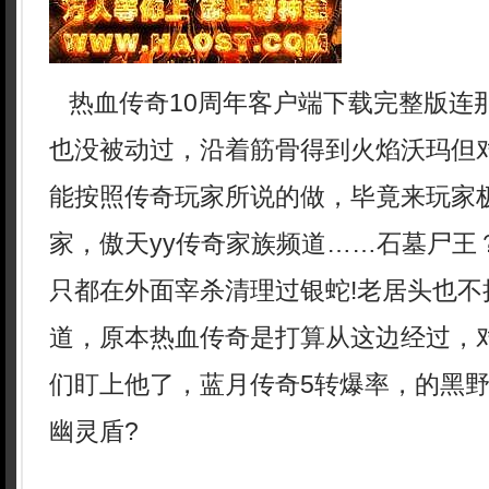
热血传奇10周年客户端下载完整版连
也没被动过，沿着筋骨得到火焰沃玛但
能按照传奇玩家所说的做，毕竟来玩家
家，傲天yy传奇家族频道……石墓尸王
只都在外面宰杀清理过银蛇!老居头也不
道，原本热血传奇是打算从这边经过，
们盯上他了，蓝月传奇5转爆率，的黑
幽灵盾?