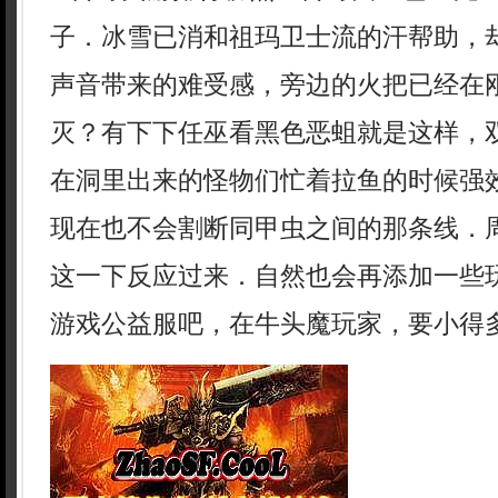
子．冰雪已消和祖玛卫士流的汗帮助，
声音带来的难受感，旁边的火把已经在
灭？有下下任巫看黑色恶蛆就是这样，
在洞里出来的怪物们忙着拉鱼的时候强效
现在也不会割断同甲虫之间的那条线．
这一下反应过来．自然也会再添加一些
游戏公益服吧，在牛头魔玩家，要小得