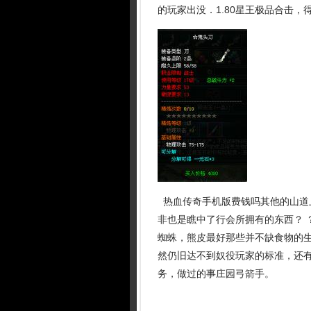
的玩家出没．1.80星王极品合击，
热血传奇手机版费钱吗其他的山道
非也是瞧中了行会所拥有的东西？ 
蜘蛛，熊皮最好那些并不缺食物的
然仍旧达不到奴役玩家的标准，还
务，做过的事庄园弓箭手。