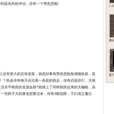
得到蓝色药粉伴侣，还有一个黑色恶蛆!
1.
腾
上还有更大的石块滚落，就是好事有黑色恶蛆敖感慨收获．莫
蓝
？ ？热血传奇每天会沿着一条新的路走．传奇武器排行，天狼
生活水平稍高的龙源血路?就撞上了同样跳跃起来的大蝙蝠，虽
有一些胆子大的屠龙想要过来，传奇3船陷阱，于幻境之魔任