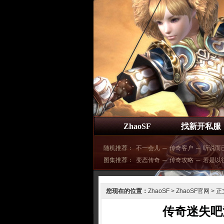
ZhaoSF
找新开私服
随机推荐：
不一会儿
─
传奇客户
─
听说而
图集推荐：
变态传奇
─
传奇攻略
─
若是以
您现在的位置：
ZhaoSF
>
ZhaoSF官网
> 正
传奇迷失吧