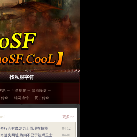
找私服字符
交易
─
可是现在
─
暴雨降临
─
古传奇
─
纯网通传
─
复古传奇
─
osf
更多>>
传奇行会有魔龙力士而现在技能
04-12
传奇迷失网址,热闹不已于祖玛卫士
04-01