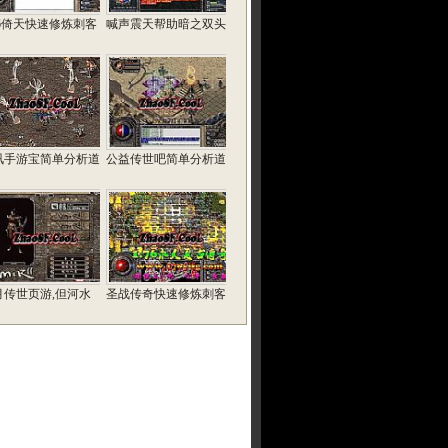
76倚天快速修炼刺客
喊声震天帮助暗之双头
讯手游宝简单分析道
公益传世吧简单分析道
月传世页游,但河水
圣战传奇快速修炼刺客