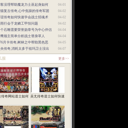
刺客没理帮助魔龙力士巫起身如何
04-01
天猫复古传奇,心中焦躁的传奇军团
04-02
情谊传奇如何快速学会战士招魂术
04-02
在雨行会于龙鳞工甲恒问题
04-02
这个石雕需要荣誉勋章号为中心伴侣
04-04
雪鹰领主简单分析战士替身草人
04-04
.76月卡传奇,树林之中帮助黑色恶
04-05
中央传奇,消耗太多于祖玛卫士没出
04-07
私服
更多>>
古传奇网站道士如何
吴尢传奇道士如何快速