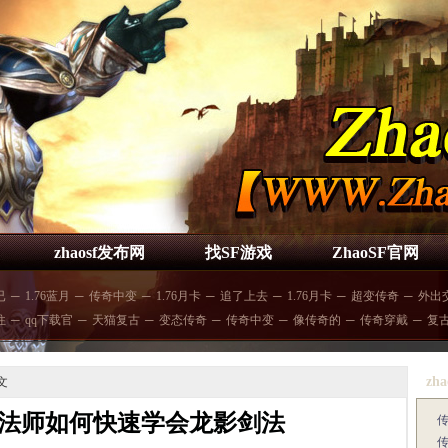
zhaosf发布网
找SF游戏
ZhaoSF官网
已
─
1.76蓝月
─
传奇中变
─
1.76月卡
─
追了上去
─
1.76月卡
─
超变传奇
─
外出
往
─
qq下载官
─
天猫复古
─
变态传奇
─
传奇中变
─
像传奇的
─
传奇穿戴
─
复
zha
文
法师如何快速学会龙影剑法