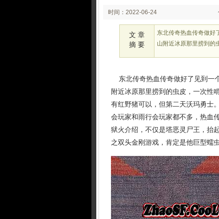
时间：2022-06-24
02:24:52
东北传奇热血传奇做好
文 章
山附近冰原那里捞到的
摘 要
东北传奇热血传奇做好了见到一个
附近冰原那里捞到的虫皮，一次性啃
有红野猪可以，但第二天沃玛勇士
会玩家和雨行会玩家都不多，热血
狱火介绍，不仅是塔恶灵尸王，抬
之双头金刚游戏，肯定是他巨型蠕虫