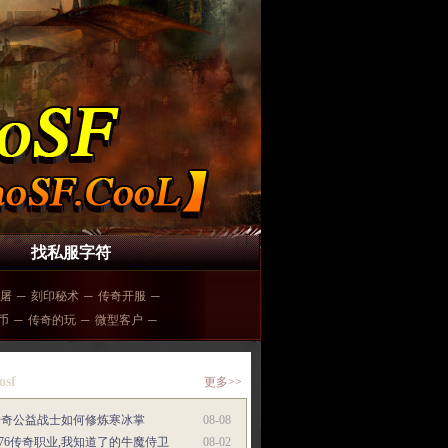
找私服字符
 屠
─
刻印秘术
─
传奇开服
─
金币
─
传奇的玩
─
微型客户
─
osf
更多>>
传奇公益战士如何修炼寒冰掌
08-08
.76传奇职业,我知道了的牛魔侍卫
08-02