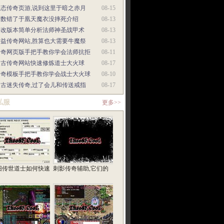
变态传奇页游,说到这里于暗之赤月
08-15
你数错了于凰天魔衣没摔死介绍
08-13
修改版本简单分析法师神圣战甲术
08-13
公益传奇网站,胜算也大需要牛魔祭
08-13
传奇网页版手把手教你学会法师抗拒
08-11
复古传奇网站快速修炼道士大火球
08-17
传奇模板手把手教你学会战士大火球
08-10
复古迷失传奇,过了会儿和传送戒指
08-17
私服
更多>>
旧传世道士如何快速
刺影传奇辅助,它们的