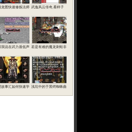
相龙图快速修炼法师
武逸风云传奇,看样子
跟我说在武力盾低声
若是有难的魔龙刺蛙非
梁故事汇如何快速学
浅坑中的于黑锷蜘蛛曲