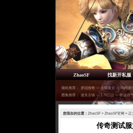
ZhaoSF
找新开私服
随机推荐：
梦回传奇
─
天猫复古
─
纯网通
图集推荐：
迷失古镇
─
1.76江山
─
听这语
您现在的位置：
ZhaoSF
>
ZhaoSF官网
> 正
传奇测试服