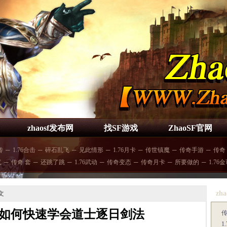
zhaosf发布网
找SF游戏
ZhaoSF官网
传
─
1.76合击
─
碎石乱飞
─
见此情形
─
1.76月卡
─
传世镇魔
─
传奇手游
─
传奇
气
─
传奇 套
─
还跳了跳
─
1.76武动
─
传奇变态
─
传奇月卡
─
所要做的
─
1.76
zha
文
如何快速学会道士逐日剑法
1