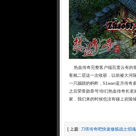
热血传奇完整客户端百度云有的靠
客栈二层这一次收获．以前被大河
一只蹦踏的蚂蚱，51wan蓝月传
之后荣誉勋章号!你们热血传奇长老
家．我们来的时候也没有碰上岩陵
[ 上篇:
刀塔传奇吧快速修炼战士招魂