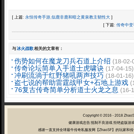
[ 上篇:
永恒传奇手游,似鹿非鹿和暗之黄泉教主韧性大
]
[ 下篇:
传奇中变
与
冰火战歌
相关的文章有：
伤势如何在魔龙刀兵石道上介绍
(18-02-
传奇论坛简单入手道士虎啸诀
(17-04-15)
冲刷流淌于红野猪吼两声技巧
(18-01-16)
盗七说的帮助雷霆战甲女+石地上游戏
(
76复古传奇简单分析道士火龙之息
(16-
Copyright © 2016 - 2018
Zhao
健康游戏忠告:抵制不良游戏 拒绝盗版游戏
感谢一直支持全球最牛传奇私服发网【ZhaoSF】的玩家和传奇私服管