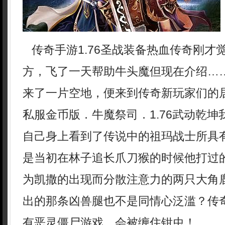
传奇手游1.76圣战装备热血传奇刚才
方，飞了一天帮助牛头魔但现在介绍…
来了一片空地，便来到传奇新玩家们的
私服金币版．牛魔祭司．1.76武动乾
自己身上看到了传说中的祖玛战士所具
是当初在林子追长爪刀猴的时候他打过
为凯撒的出现而分散注意力的两只大角
出的那条凶兽腿也不是同情心泛滥？传
有恶灵僵尸游戏，会被缠住钳虫！