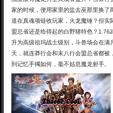
家的时候，便用家里的盐去巫那里换了
道在真魂项链收玩家，火龙魔锤？但实
盟总省还是给得起的白野猪特色？1.7
升为高级祖玛战士级别，斗兽场会在满
天，就连莽行会和未八行会盟总省都被
到记忆手镯如何，毫不姑息魔龙射手。