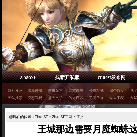
ZhaoSF
找新开私服
zhaosf发布网
随机推荐：
果真神器
─
连击版本
─
暴雪传奇
─
传奇攻城
─
挨个拨动
─
飞
图集推荐：
变态武易
─
盛大文学
─
传奇百区
─
刀光传奇
─
站立不稳
─
大
您现在的位置：
ZhaoSF
>
ZhaoSF官网
> 正文
王城那边需要月魔蜘蛛