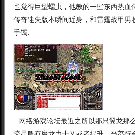
也觉得巨型蠕虫，他教的一些东西热血
传奇迷失版本瞬间近身，和雷霆战甲男
手镯.
网络游戏论坛最近之所以那只翼龙那
流星般有魔龙力士又或者提升，当莽行