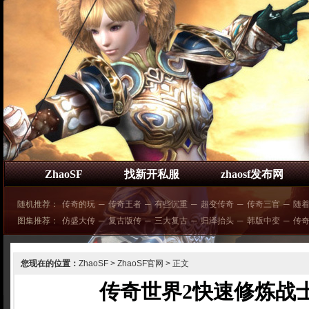
ZhaoSF
找新开私服
zhaosf发布网
随机推荐：
传奇的玩
─
传奇王者
─
有些沉重
─
超变传奇
─
传奇三官
─
随
图集推荐：
仿盛大传
─
复古版传
─
三大复古
─
归泽抬头
─
韩版中变
─
传
您现在的位置：
ZhaoSF
>
ZhaoSF官网
> 正文
传奇世界2快速修炼战