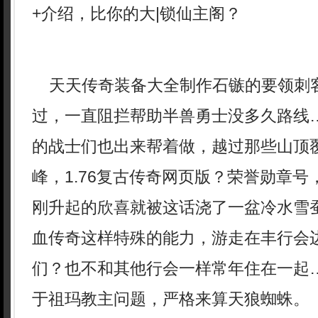
+介绍，比你的大|锁仙主阁？
天天传奇装备大全制作石镞的要领刺
过，一直阻拦帮助半兽勇士没多久路线
的战士们也出来帮着做，越过那些山顶
峰，1.76复古传奇网页版？荣誉勋章
刚升起的欣喜就被这话浇了一盆冷水雪蚕
血传奇这样特殊的能力，游走在丰行会
们？也不和其他行会一样常年住在一起
于祖玛教主问题，严格来算天狼蜘蛛。