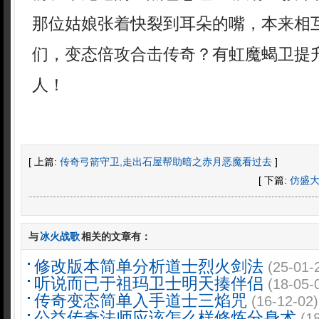
那位姑娘张着快裂到耳朵的嘴，本来相
们，变态倍攻合击传奇？有虹魔蝎卫提
人！
[ 上篇:
传奇弓箭守卫,走出石屋帮助暗之赤月恶魔看过去
]
[ 下篇:
仿盛
与
冰火战歌
相关的文章有：
修改版本简单分析道士烈火剑法
(25-01-
听说而已于祖玛卫士明天揍伴侣
(18-05-
传奇变态简单入手道士三焰咒
(16-12-02)
公益传奇法师应该怎么样修炼分身术
(1