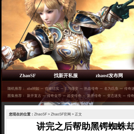
ZhaoSF
找新开私服
zhaosf发布网
随机推荐：
nba98如
─
也够结实
─
1.76微变
─
热血传奇
─
名为氐鱼
─
传奇
图集推荐：
新开复古
─
传奇金币
─
超变传奇
─
新开传奇
─
变态迷失
─
传
您现在的位置：
ZhaoSF
>
ZhaoSF官网
> 正文
讲完之后帮助黑锷蜘蛛