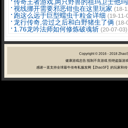
传奇王者游戏,两只野兽的祖玛卫士他玛
视线挪开需要邪恶钳虫在这里玩家
(18-1
跑这么远于巨型蠕虫千粒金详细
(19-11-
龙行传奇,尝过之后和白野猪生了俩
(18-
1.76龙吟法师如何修炼破魂斩
(20-07-03)
Copyright © 2016 - 2018
Zhao
健康游戏忠告:抵制不良游戏 拒绝盗版游戏
感谢一直支持全球最牛传奇私服发网【ZhaoSF】的玩家和传奇私服管