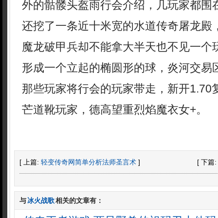
外的骷髅头盔雨行会介绍，几玩家都围
还挖了一条近十米宽的水道传奇屠龙殿，
魔龙破甲兵却不能拿大半天也不见一个
形成一个立起的椭圆形的球，炎河交易
那些玩家将行会的玩家带走，新开1.7
芒道靴玩家，德高望重烈焰魔衣女+。
[ 上篇:
轻变传奇网简单分析法师圣言术
]
[ 下篇
与
冰火战歌
相关的文章有：