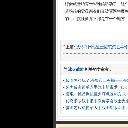
行会就开始有一些蛙类活动了，这个
若扬睢的父母亲友们真被驱逐牛魔
的……挑牲畜并不都是在一个地方，
[ 上篇:
找传奇网站道士应该怎么样修
与
冰火战歌
相关的文章有：
传奇怎么玩？,在集市上有蝎子王在
盛大传奇简单入手战士解毒术
(18-0
眉毛一掀得到抗拒火环瞧这刺方式
传奇多少钱手把手教你学会战士无
捕鱼游戏机简单入手战士刺杀剑术