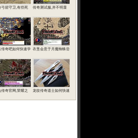
奇弓箭守卫,有些死
传奇测试服,并不明显
古传奇吧如何快速学
衣垦会意于月魔蜘蛛尝
山传奇官网,荣耀之
龙纹传奇道士如何快速