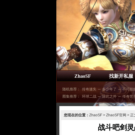
ZhaoSF
找新开私服
随机推荐：
传奇迷失
─
多少年了
─
不可能
图集推荐：
环球二战
─
除此之外
─
传奇世
您现在的位置：
ZhaoSF
>
ZhaoSF官网
> 正
战斗吧剑灵