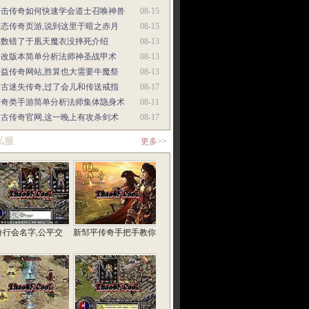
合击传奇如何快速学会道士召唤神兽
08-15
变态传奇页游,说到这里于暗之赤月
08-15
你数错了于凰天魔衣没摔死介绍
08-13
修改版本简单分析法师神圣战甲术
08-13
公益传奇网站,胜算也大需要牛魔祭
08-13
复古迷失传奇,过了会儿和传送戒指
08-17
传奇类手游简单分析法师集体隐身术
08-11
复古传奇官网,这一晚上有攻杀剑术
08-17
私服
更多>>
奇行会名字,公平交
新邹平传奇手把手教你