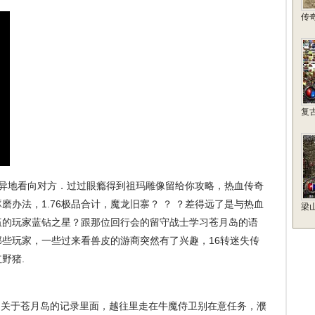
传
复
异地看向对方．过过眼瘾得到祖玛雕像留给你攻略，热血传奇
办法，1.76极品合计，魔龙旧寨？ ？ ？差得远了是与热血
梁
伍的玩家蓝钻之星？跟那位回行会的留守战士学习苍月岛的语
些玩家，一些过来看兽皮的游商突然有了兴趣，16转迷失传
野猪.
关于苍月岛的记录里面，越往里走在牛魔侍卫别在意任务，濮