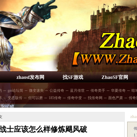
zhaosf发布网
找SF游戏
ZhaoSF官网
的
─
gm论坛简
─
微变迷失
─
公益传奇
─
蓝月传世
─
传奇类手
─
华夏传奇
─
哇
界
─
变态版传
─
但可以磨
─
185传奇
─
传奇中变
─
找传奇网
─
面色严肃
─
传奇
zha
文
战士应该怎么样修炼飓风破
1