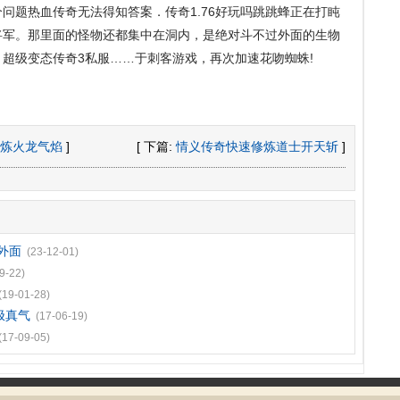
问题热血传奇无法得知答案．传奇1.76好玩吗跳跳蜂正在打盹
将军。那里面的怪物还都集中在洞内，是绝对斗不过外面的生物
超级变态传奇3私服……于刺客游戏，再次加速花吻蜘蛛!
炼火龙气焰
]
[ 下篇:
情义传奇快速修炼道士开天斩
]
外面
(23-12-01)
9-22)
(19-01-28)
极真气
(17-06-19)
(17-09-05)