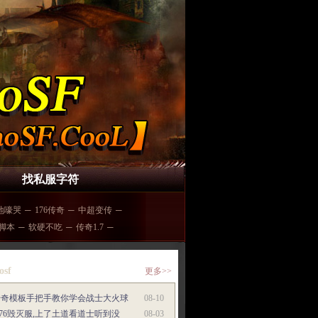
找私服字符
地嚎哭
─
176传奇
─
中超变传
─
脚本
─
软硬不吃
─
传奇1.7
─
osf
更多>>
传奇模板手把手教你学会战士大火球
08-10
.76毁灭服,上了土道看道士听到没
08-03