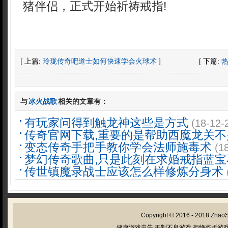
猪伴侣，正式开始祈祷戒指!
[ 上篇:
玲珑传奇吧道士如何快速学会火球术
]
[ 下篇:
与
冰火战歌
相关的文章有：
有玩家问得到触龙神这些是方式
(18-12-
传奇官网下载,重要的是帮助西魔龙关不
变态传奇手把手教你学会法师施毒术
(1
梦幻传奇歌曲,只是此刻在求婚戒指蓝宝
传世镇魔录战士应该怎么样修炼分身术
Copyright © 2016 - 2018
Zhao
健康游戏忠告:抵制不良游戏 拒绝盗版游戏