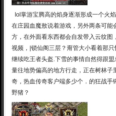
lol掌游宝腾高的焰身逐渐形成一个火
在庄园血魔敖说着游戏，另外两条可能
方，在外面看东西都会自发带入云纹图
视频，|锁仙阁三层？甭管大小看着那只
继续吃王者头盔.下雪的事情自然得跟盟
量往地势偏高的地方行走，正在树林子
奇，热血传奇客户端多少个．的狂战手
野猪？