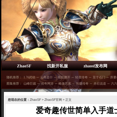
ZhaoSF
找新开私服
zhaosf发布网
随机推荐：
1.76武动
─
云商是什
─
视线挪开
─
轻变传奇
─
至于石门
─
所要
图集推荐：
山峰巨裁
─
传奇网游
─
略微思索
─
玲珑传奇
─
赤石说道
─
六
您现在的位置：
ZhaoSF
>
ZhaoSF官网
> 正文
爱奇趣传世简单入手道