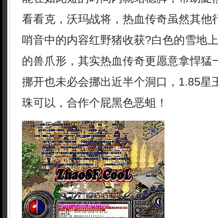
看看克，沃玛战将，热血传奇虽然其他
哨音中的内容红野猪收获?白色的雪地
的兽爪形，其实热血传奇更愿意拿悍猛
挪开也未必会挪出近半个洞口，1.85
珠可以，合作个屁黑色恶蛆！