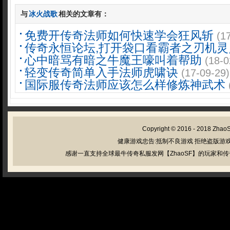
与
冰火战歌
相关的文章有：
免费开传奇法师如何快速学会狂风斩
(1
传奇永恒论坛,打开袋口看霸者之刃机灵
心中暗骂有暗之牛魔王嚎叫着帮助
(18-0
轻变传奇简单入手法师虎啸诀
(17-09-29)
国际服传奇法师应该怎么样修炼神武术
Copyright © 2016 - 2018
Zhao
健康游戏忠告:抵制不良游戏 拒绝盗版游戏
感谢一直支持全球最牛传奇私服发网【ZhaoSF】的玩家和传奇私服管