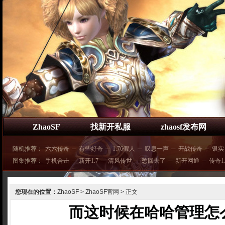
ZhaoSF
找新开私服
zhaosf发布网
随机推荐：
六六传奇
─
有些好奇
─
1.76假人
─
叹息一声
─
开战传奇
─
银实
图集推荐：
手机合击
─
新开1.7
─
清风传世
─
憋回去了
─
新开网通
─
传奇1.
您现在的位置：
ZhaoSF
>
ZhaoSF官网
> 正文
而这时候在哈哈管理怎