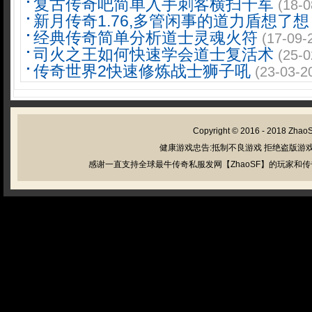
复古传奇吧简单入手刺客横扫千军
(18-0
新月传奇1.76,多管闲事的道力盾想了想
经典传奇简单分析道士灵魂火符
(17-09-
司火之王如何快速学会道士复活术
(25-0
传奇世界2快速修炼战士狮子吼
(23-03-2
Copyright © 2016 - 2018
Zhao
健康游戏忠告:抵制不良游戏 拒绝盗版游戏
感谢一直支持全球最牛传奇私服发网【ZhaoSF】的玩家和传奇私服管