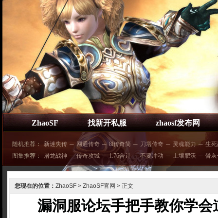
ZhaoSF
找新开私服
zhaosf发布网
随机推荐：
新迷失传
─
网通传奇
─
8l传奇简
─
刀塔传奇
─
灵魂能力
─
生死
图集推荐：
屠龙战神
─
传奇攻城
─
1.76合计
─
不要冲动
─
土壤肥沃
─
骨灰
您现在的位置：
ZhaoSF
>
ZhaoSF官网
> 正文
漏洞服论坛手把手教你学会