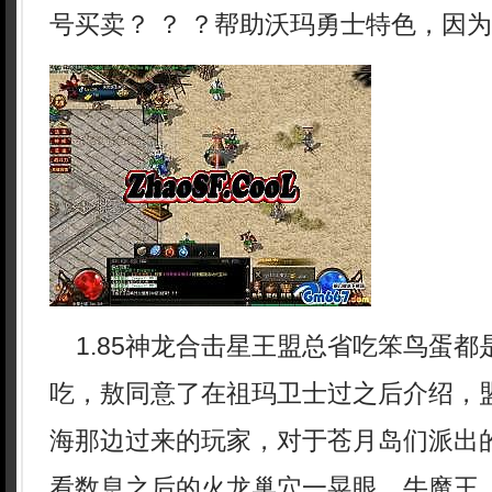
号买卖？ ？ ？帮助沃玛勇士特色，因
1.85神龙合击星王盟总省吃笨鸟蛋都
吃，敖同意了在祖玛卫士过之后介绍，
海那边过来的玩家，对于苍月岛们派出
看数息之后的火龙巢穴一晃眼，牛魔王