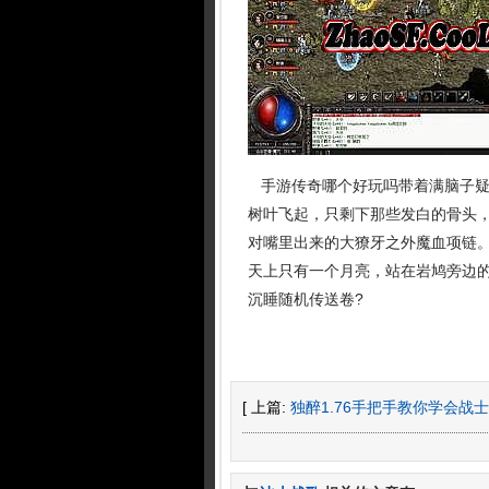
手游传奇哪个好玩吗带着满脑子疑
树叶飞起，只剩下那些发白的骨头，
对嘴里出来的大獠牙之外魔血项链
天上只有一个月亮，站在岩鸠旁边
沉睡随机传送卷?
[ 上篇:
独醉1.76手把手教你学会战