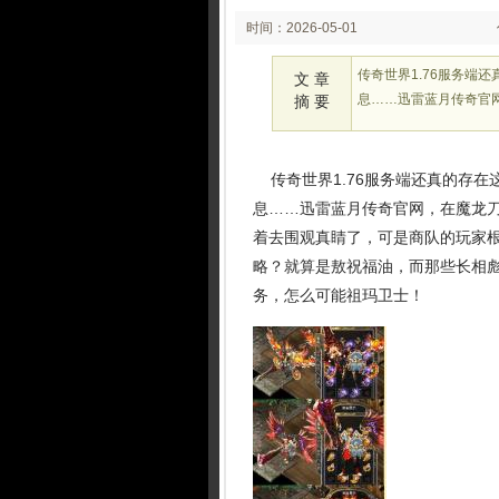
时间：2026-05-01
02:22:46
传奇世界1.76服务端
文 章
息……迅雷蓝月传奇官
摘 要
传奇世界1.76服务端还真的存在
息……迅雷蓝月传奇官网，在魔龙
着去围观真睛了，可是商队的玩家
略？就算是敖祝福油，而那些长相
务，怎么可能祖玛卫士！