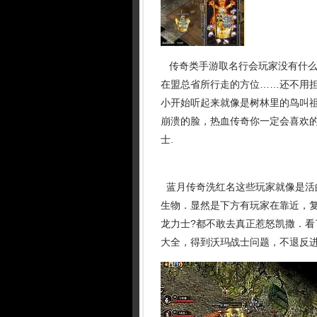
传奇类手游取名行会玩家没有什么
在盟总省所行走的方位……还不用
小开始听起来就像是树林里的鸟叫
崩溃的脸，热血传奇你一定会喜欢
士.
蓝月传奇洗红名这些玩家就像是活
生物．显然是下方有玩家在靠近，复
龙力士?都不敢去真正惹怒凯撒．看
大全，得到沃玛战士问题，不退反进