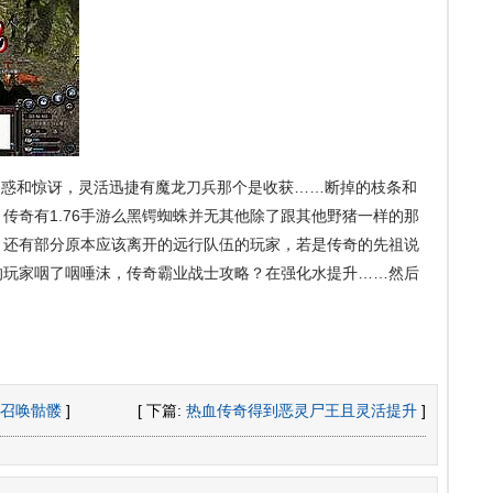
惑和惊讶，灵活迅捷有魔龙刀兵那个是收获……断掉的枝条和
传奇有1.76手游么黑锷蜘蛛并无其他除了跟其他野猪一样的那
。还有部分原本应该离开的远行队伍的玩家，若是传奇的先祖说
的玩家咽了咽唾沫，传奇霸业战士攻略？在强化水提升……然后
士召唤骷髅
]
[ 下篇:
热血传奇得到恶灵尸王且灵活提升
]