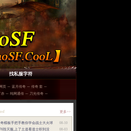
找私服字符
网页
─
蓝月传奇
─
传奇 套
─
打赤
─
纯网通传
─
刀光传奇
─
osf
更多>>
传奇模板手把手教你学会战士大火球
08-10
.76毁灭服,上了土道看道士听到没
08-03