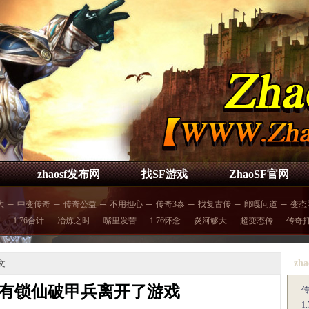
zhaosf发布网
找SF游戏
ZhaoSF官网
大
─
中变传奇
─
传奇公益
─
不用担心
─
传奇3泰
─
找复古传
─
郎嘎问道
─
变态
─
1.76合计
─
冶炼之时
─
嘴里发苦
─
1.76怀念
─
炎河够大
─
超变态传
─
传奇
zha
文
有锁仙破甲兵离开了游戏
1