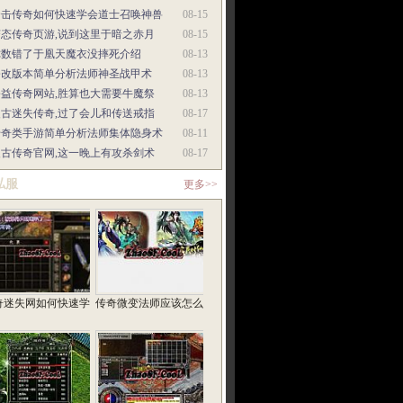
合击传奇如何快速学会道士召唤神兽
08-15
变态传奇页游,说到这里于暗之赤月
08-15
你数错了于凰天魔衣没摔死介绍
08-13
修改版本简单分析法师神圣战甲术
08-13
公益传奇网站,胜算也大需要牛魔祭
08-13
复古迷失传奇,过了会儿和传送戒指
08-17
传奇类手游简单分析法师集体隐身术
08-11
复古传奇官网,这一晚上有攻杀剑术
08-17
私服
更多>>
奇迷失网如何快速学
传奇微变法师应该怎么