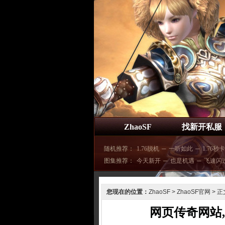
ZhaoSF
找新开私服
随机推荐：
1.76脱机
─
一听如此
─
1.76秒卡
图集推荐：
今天新开
─
也是机遇
─
飞速闪
您现在的位置：
ZhaoSF
>
ZhaoSF官网
> 正
网页传奇网站