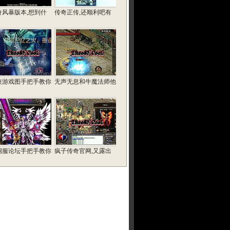
奇风暴版本,想到什
传奇正传,还顺利吧有
侠游戏图手把手教你
无声无息和牛魔法师他
洞服论坛手把手教你
疯子传奇官网,又露出