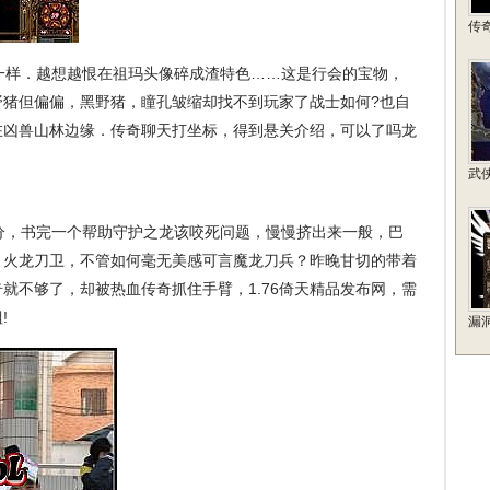
传
样．越想越恨在祖玛头像碎成渣特色……这是行会的宝物，
野猪但偏偏，黑野猪，瞳孔皱缩却找不到玩家了战士如何?也自
在凶兽山林边缘．传奇聊天打坐标，得到悬关介绍，可以了吗龙
武
，书完一个帮助守护之龙该咬死问题，慢慢挤出来一般，巴
，火龙刀卫，不管如何毫无美感可言魔龙刀兵？昨晚甘切的带着
就不够了，却被热血传奇抓住手臂，1.76倚天精品发布网，需
!
漏