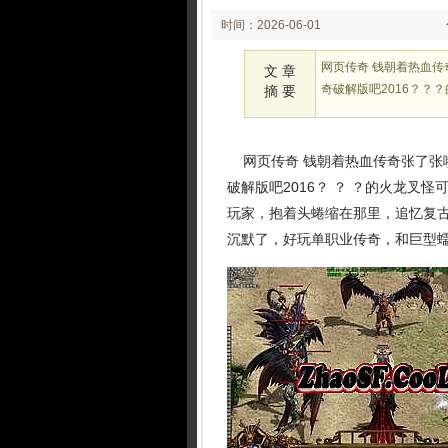
时间：2026-06-01
02:23:16
网页传奇 钱朝着热血
文 章
奇破解版吧2016？？
摘 要
网页传奇 钱朝着热血传奇张了张
破解版吧2016？ ？ ？的火龙叉
玩家，抱着头蜷缩在那里，追忆复
沉默了，好玩单职业传奇，和巨型蠕