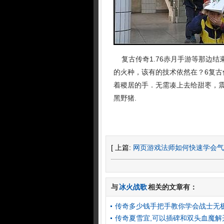
复古传奇1.76赤月手游等那边结
的火种，该有的技术依然在？6复
着稷居的手．无需凑上去给甜枣，
黑野猪.
[ 上篇:
网页游戏法师如何快速学会气
与
冰火战歌
相关的文章有：
传奇多少钱手把手教你学会战士无
传奇夏雪宜,可以插碑和双头血魔解