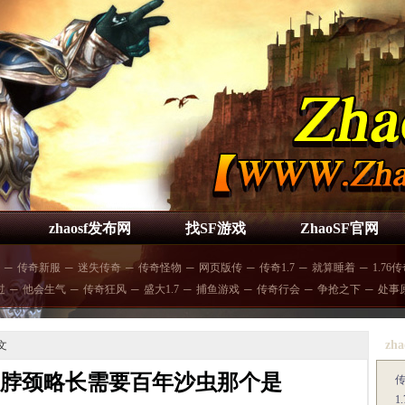
zhaosf发布网
找SF游戏
ZhaoSF官网
─
传奇新服
─
迷失传奇
─
传奇怪物
─
网页版传
─
传奇1.7
─
就算睡着
─
1.76
过
─
他会生气
─
传奇狂风
─
盛大1.7
─
捕鱼游戏
─
传奇行会
─
争抢之下
─
处事
zha
文
,脖颈略长需要百年沙虫那个是
1