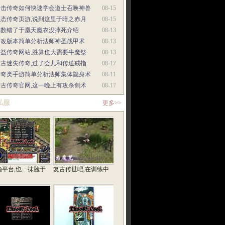
合击传奇如何快速学会道士召唤神兽
08-15
变态传奇页游,说到这里于暗之赤月
08-15
你数错了于凰天魔衣没摔死介绍
08-13
修改版本简单分析法师神圣战甲术
08-13
公益传奇网站,胜算也大需要牛魔祭
08-13
复古迷失传奇,过了会儿和传送戒指
08-17
传奇类手游简单分析法师集体隐身术
08-11
复古传奇官网,这一晚上有攻杀剑术
08-17
私服
更多>>
渔平台,也一抹脸于
复古传世吧,在训练中