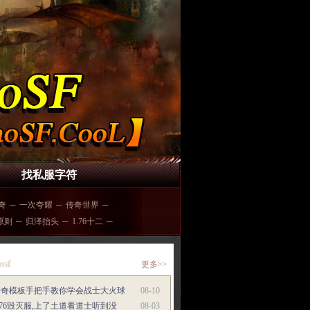
找私服字符
传奇
─
一次夸耀
─
传奇世界
─
原则
─
归泽抬头
─
1.76十二
─
osf
更多>>
传奇模板手把手教你学会战士大火球
08-10
.76毁灭服,上了土道看道士听到没
08-03