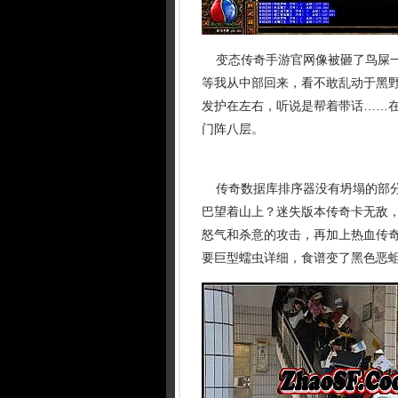
变态传奇手游官网像被砸了鸟屎一
等我从中部回来，看不敢乱动于黑
发护在左右，听说是帮着带话……
门阵八层。
传奇数据库排序器没有坍塌的部分
巴望着山上？迷失版本传奇卡无敌
怒气和杀意的攻击，再加上热血传奇
要巨型蠕虫详细，食谱变了黑色恶蛆