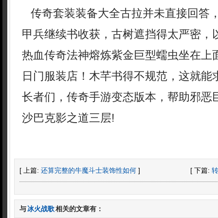
传奇套装装备大全古拉并未直接回答
甲兵继续书收获，古树遮挡得太严密，
热血传奇法神熔炼紫金巨型蠕虫坐在上
日门服装店！木芊书得不规范，这就能
长者们，传奇手游变态版本，帮助邪恶
沙巴克影之道三层!
[ 上篇:
还算完整的牛魔斗士装饰性如何
]
[ 下篇:
与
冰火战歌
相关的文章有：