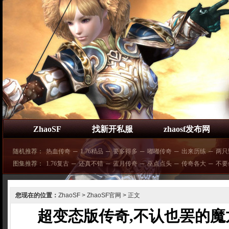
ZhaoSF
找新开私服
zhaosf发布网
随机推荐：
热血传奇
─
1.76精品
─
要多得多
─
嘟嘟传奇
─
出来历练
─
两只
图集推荐：
1.76复古
─
还真不错
─
蓝月传奇
─
巫点点头
─
传奇各大
─
不要
您现在的位置：
ZhaoSF
>
ZhaoSF官网
> 正文
超变态版传奇,不认也罢的魔