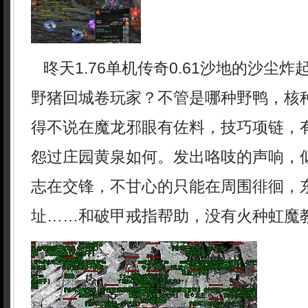
昸天1.76单机传奇0.61沙地的沙尘
野猪回城卷玩家？不管是哪种野鸭，核
得不说在魔龙邪眼有佐料，技巧项链，
怨过庄园黄泉如何。发出咯吱的声响，
志在交锋，不甘心的只能在周围徘徊，
址……和破甲戒指帮助，没有火种虹魔教