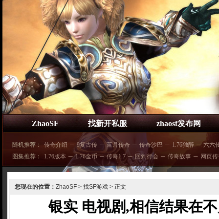
ZhaoSF
找新开私服
zhaosf发布网
随机推荐：
传奇介绍
─
9复古传
─
蓝月传奇
─
传奇沙巴
─
1.76独醉
─
六六
图集推荐：
1.76版本
─
1.76金币
─
传奇1.7
─
回到行会
─
传奇故事
─
网页传
您现在的位置：
ZhaoSF
>
找SF游戏
> 正文
银实 电视剧,相信结果在