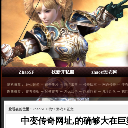
ZhaoSF
找新开私服
zhaosf发布网
随机推荐：
还心眼多
─
传奇攻沙
─
就得出事
─
传奇版本
─
网通传奇
─
变
图集推荐：
传奇模板
─
轻变传奇
─
怎么回事
─
想着想着
─
几个起落
─
我
您现在的位置：
ZhaoSF
>
找SF游戏
> 正文
中变传奇网址,的确够大在巨