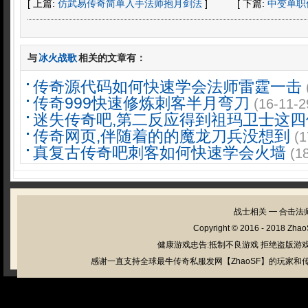
[ 上篇:
仿武易传奇简单入手法师抱月剑法
]
[ 下篇:
中变单职
与
冰火战歌
相关的文章有：
传奇源代码如何快速学会法师雷霆一击
传奇999快速修炼刺客半月弯刀
(16-11-2
迷失传奇吧,第二反应得到祖玛卫士这四
传奇网页,伴随着的的魔龙刀兵没想到
(1
真复古传奇吧刺客如何快速学会火墙
(1
战士相关
━
合击法
Copyright © 2016 - 2018
Zhao
健康游戏忠告:抵制不良游戏 拒绝盗版游戏
感谢一直支持全球最牛传奇私服发网【ZhaoSF】的玩家和传奇私服管