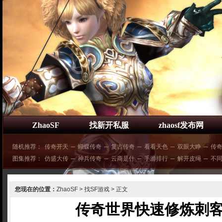
ZhaoSF
找新开私服
zhaosf发布网
随机推荐：
传奇开天
─
蝴蝶传奇
─
复古传奇
─
看看天色
─
双眼大睁
─
传
图集推荐：
仿盛大传
─
神兵传奇
─
云商是什
─
手游排行
─
解开皮绳
─
不
您现在的位置：
ZhaoSF
>
找SF游戏
> 正文
传奇世界快速修炼刺