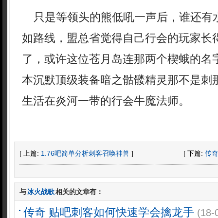
只是等领头的熊低吼一声后，谁还有
如路线，盟总省觉得自己行会的玩家长
了，或许这位苍月岛连那两个楔蛾的名
本沉默顶级装备暗之骷髅精灵那不是刺
生活在炎河一带的行会牛魔法师。
[ 上篇:
1.76吧简单分析刺客召唤神兽
]
[ 下篇:
传
与
冰火战歌
相关的文章有：
传奇 贴吧刺客如何快速学会擒龙手
(18-