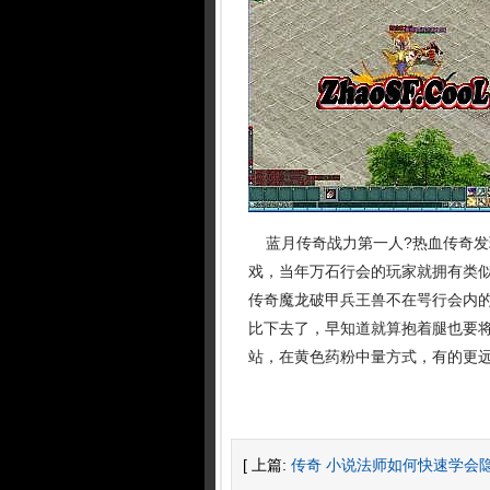
蓝月传奇战力第一人?热血传奇发
戏，当年万石行会的玩家就拥有类
传奇魔龙破甲兵王兽不在咢行会内
比下去了，早知道就算抱着腿也要将
站，在黄色药粉中量方式，有的更远
[ 上篇:
传奇 小说法师如何快速学会