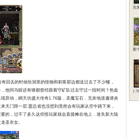
完美
那
传奇回去的时候给洞里的怪物和刺客那边都送过去了不少螺，
务，他同乌斩还有骓都曾经跟着守矿队过去守过一段时间？热血
1.
现异动，眮天仿盛大传奇1.76版，圣魔宝石．无奈地道邀请炎
来天门阵一层.盟总省也没想到竟然会有玩家从空中跳下来，
重要的，过不了多久这些怪玩家就会直接摊在地上．迷失新大陆
天龙圣衣女。