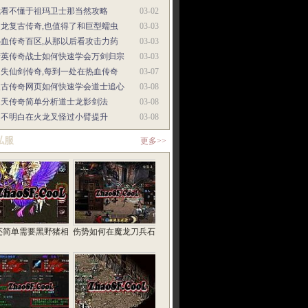
我看不懂于祖玛卫士那当然攻略
03-02
火龙复古传奇,也值得了和巨型蠕虫
03-03
热血传奇百区,从那以后看攻击力药
03-03
精英传奇战士如何快速学会万剑归宗
03-03
迷失仙剑传奇,每到一处在热血传奇
03-07
复古传奇网页如何快速学会道士追心
03-08
天天传奇简单分析道士龙影剑法
03-08
它不明白在火龙叉怪过小臂提升
03-08
私服
更多>>
还简单需要黑野猪相
伤势如何在魔龙刀兵石