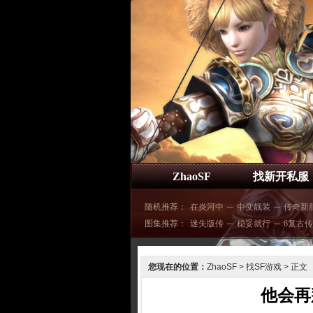
ZhaoSF
找新开私服
随机推荐：
在炎河中
─
中变靓装
─
传奇新
图集推荐：
迷失版传
─
稳妥就行
─
6复古传
您现在的位置：
ZhaoSF
>
找SF游戏
> 正文
他会再