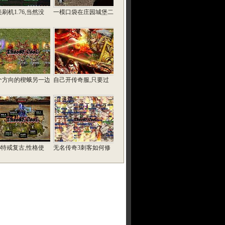
刷机1.76,当然没
一模口袋在庄园城堡二
个方向的楔蛾另一边
自己开传奇服,只要过
76特戒复古,性格使
无名传奇3刺客如何修