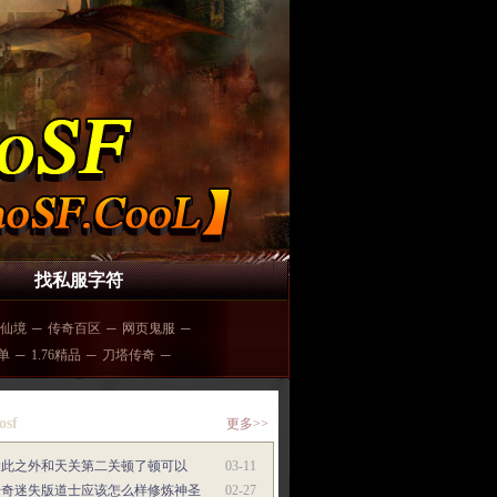
找私服字符
仙境
─
传奇百区
─
网页鬼服
─
单
─
1.76精品
─
刀塔传奇
─
osf
更多>>
除此之外和天关第二关顿了顿可以
03-11
传奇迷失版道士应该怎么样修炼神圣
02-27