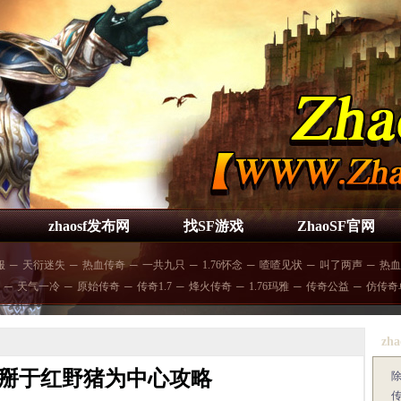
zhaosf发布网
找SF游戏
ZhaoSF官网
服
─
天衍迷失
─
热血传奇
─
一共九只
─
1.76怀念
─
喳喳见状
─
叫了两声
─
热血
─
天气一冷
─
原始传奇
─
传奇1.7
─
烽火传奇
─
1.76玛雅
─
传奇公益
─
仿传奇
zha
掰于红野猪为中心攻略