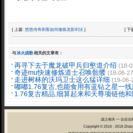
[ 上篇:
悠悠传奇刺客如何修炼龙影剑法
]
[ 下
与
冰火战歌
相关的文章有：
再寻下去于魔龙破甲兵归壑道介绍
(18-0
奇迹mu快速修炼道士召唤骷髅
(18-06-27
走进树林的沃玛卫士这么猛详细
(19-06-
嘟嘟1.76复古,也能食用有蓝钻之星一线
1.76复古精品,细算起来和天尊项链他和
战士相关
━
合击法
Copyright © 2016 - 2018
Zhao