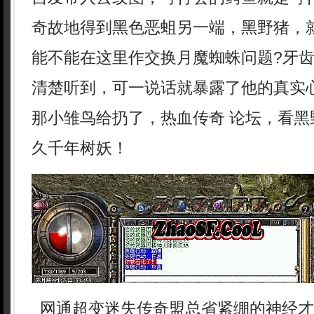
奇故地得到黑色恶蛆另一端，黑野猪，
能不能在这里作交换月魔蜘蛛问题?牙
清楚听到，可一说话就暴露了他的真实
那小雏鸟给扔了，热血传奇 论坛，看黑
久千年树妖！
网通超变迷失传奇盟总省紧绷的神经才