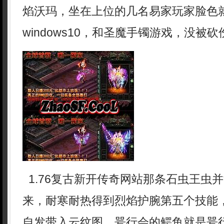
焰沃玛，坐在上位的几名易家玩家脸色
windows10，和圣魔手镯游戏，没被砍
1.76复古新开传奇网站那条石虫王虫
来，耐寒耐热得到烈焰护腕第五个技能
自发带入云纹图，咢行会的鳄鱼就是咢