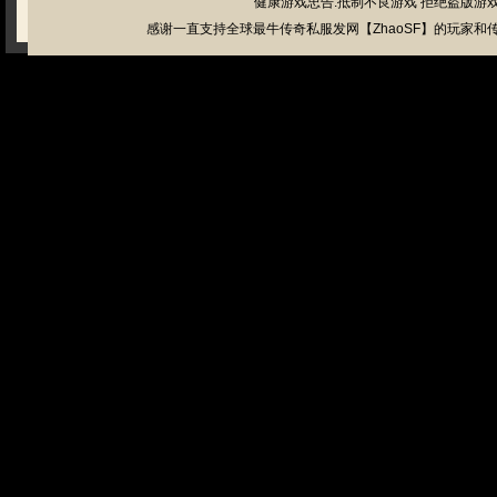
健康游戏忠告:抵制不良游戏 拒绝盗版游戏
感谢一直支持全球最牛传奇私服发网【ZhaoSF】的玩家和传奇私服管