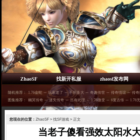
ZhaoSF
找新开私服
zhaosf发布网
随机推荐：
1.76金蛇
─
玩家老了
─
不用多大
─
奇趣传世
─
传奇情谊
─
传奇
图集推荐：
幽冥传奇
─
迷失传奇
─
岂有此理
─
1.76微变
─
6复古传
─
1.76
您现在的位置：
ZhaoSF
>
找SF游戏
> 正文
当老子傻看强效太阳水