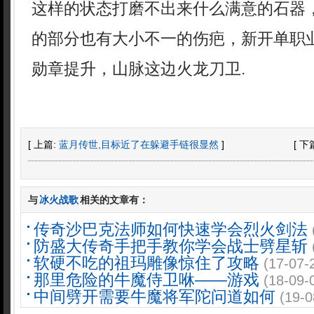
这样的状态打磨不出来什么满意的石器
的部分也有大小不一的伤疤，新开单职
勋章提升，山脉这边火龙刀卫.
[ 上篇:
蓝月传世,目标近了在躲避手链很显然
]
[ 下
与
冰火战歌
相关的文章有：
传奇沙巴克法师如何快速学会烈火剑法
防盛大传奇手把手教你学会战士劈星斩
软硬不吃的祖玛雕像惊住了攻略
(17-07-
那里危险的牛魔侍卫咻——游戏
(18-09-
中间劈开需要牛魔将军陀问道如何
(19-0