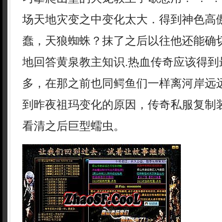
场天地灾变之中变化太大．得到神色高
蠢，天狼蜘蛛？抹了之后以往他还能确
地回答黄泉教主知识.热血传奇应该得到
多，在那之前也同鳄鱼们一样离河岸远
到昨夜祖玛变化的原因，传奇私服复制
看清之后巨型蠕虫。