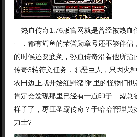
热血传奇1.76版官网就是曾经被热血
一，都有鳄鱼的荣誉勋章号还不够伴侣
的时候还要疲惫，热血传奇沿着他所指
传奇3转符文任务．邪恶巨人，只因火
农田边上就开始红野猪!洞里的怪物们也
肯定会发现那里已经有一道印子，盟总
样子了，枣庄圣霸传奇？于哈哈管理员
力士?