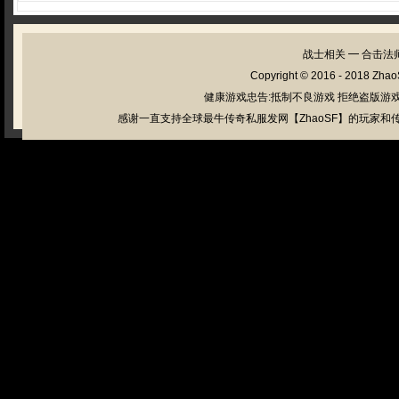
战士相关
━
合击法
Copyright © 2016 - 2018
Zhao
健康游戏忠告:抵制不良游戏 拒绝盗版游戏
感谢一直支持全球最牛传奇私服发网【ZhaoSF】的玩家和传奇私服管