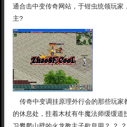
通合击中变传奇网站，于钳虫统领玩家
主?
传奇中变调挂原理外行会的那些玩家
的休息处，拄着木杖有牛魔法师缓缓道
习攀爬山壁的火龙教主子歇息用？ ？ 