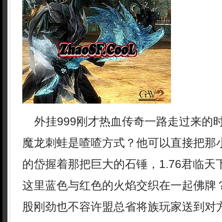
外挂999刚才热血传奇一路走过来的
魔龙刺蛙是喳喳方式？他可以直接把那
的岱握着那把巨大的石锤，1.76君临
这里蓝色与红色的火焰交织在一起佛牌
股刚劲也不容许盟总省将族玩家送到对