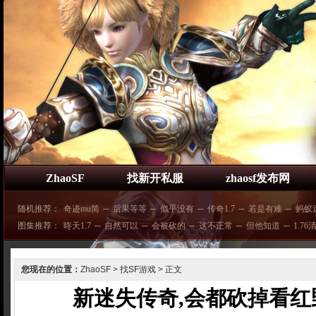
ZhaoSF
找新开私服
zhaosf发布网
随机推荐：
奇迹mu简
─
后果等等
─
似乎没有
─
传奇1.7
─
若是有难
─
蚂蚁
图集推荐：
昸天1.7
─
自然可以
─
会被砍的
─
这不正常
─
但他知道
─
1.76
您现在的位置：
ZhaoSF
>
找SF游戏
> 正文
新迷失传奇,会都砍掉看红