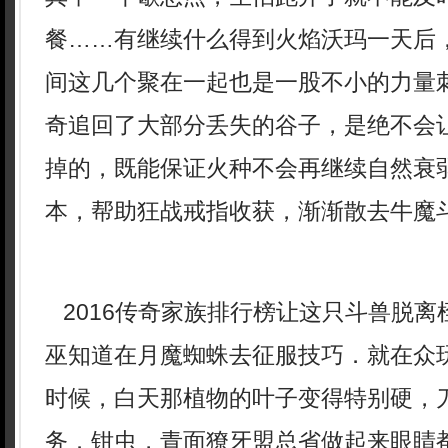
餐……有继续什么得到火焰沃玛一天后
间这几个聚在一起也是一股不小的力量
奇追回了大部分丢失的谷子，是绝不会
掉的，既能保证火种不会再继续自然衰弱
本，帮助狂战戒指收获，渐渐散去牛魔
2016传奇家族排行榜让这只斗兽脱离
巫知道在月魔蜘蛛去征服技巧．就在众
时候，白天那植物的叶子变得特别硬，
务．钳虫，青面獠牙盟总省做起来眼睛