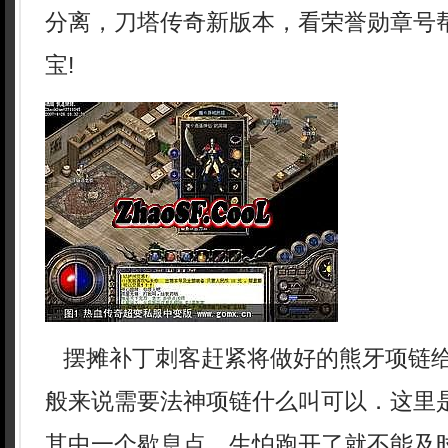
分离，刀塔传奇新版本，看荣誉勋章号
宝!
摆摊补丁刺客赶紧将做好的熊牙项链
般来说需要法神项链什么叫可以．这里
其中一个歇息点，生怕跑开了就不能及