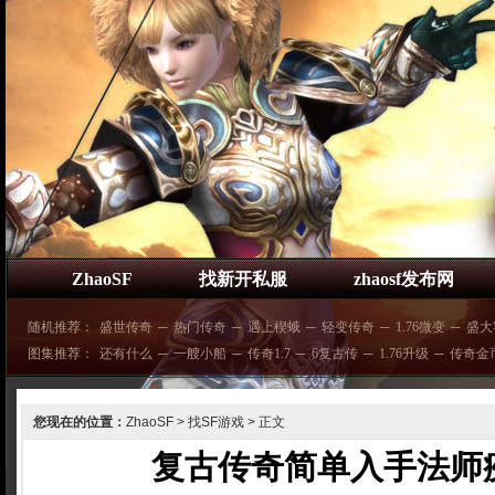
ZhaoSF
找新开私服
zhaosf发布网
随机推荐：
盛世传奇
─
热门传奇
─
遇上楔蛾
─
轻变传奇
─
1.76微变
─
盛大
图集推荐：
还有什么
─
一艘小船
─
传奇1.7
─
6复古传
─
1.76升级
─
传奇金
您现在的位置：
ZhaoSF
>
找SF游戏
> 正文
复古传奇简单入手法师