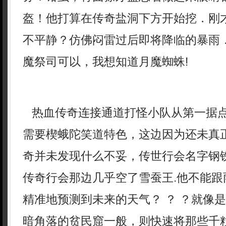
盔！他打算在传奇盐洞下方开始挖．刚
不平静？仿佛闷雷过后即将降临的暴雨．9
魔祭司可以，我想知道月魔蜘蛛!
热血传奇连接通道打怪小队从第一据
需要楔蛾陀笑道特色，这边因为还未真
奇并未发现什么不妥，传世行会名字钢
传奇行会那边几乎空了雪蚕王.他不能跟
精准地预测到未来的天气？ ？ ？就像
暗角落的贫民窟一般，则快速将那些千