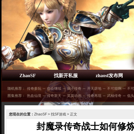
ZhaoSF
找新开私服
zhaosf发布网
随机推荐：
传奇多玩
─
也会继续
─
疯子传奇
─
开天辟地
─
不可能啊
─
不
图集推荐：
热血仙境
─
传奇新天
─
莫莫动画
─
传奇再现
─
武柚传奇
─
低
您现在的位置：
ZhaoSF
>
找SF游戏
> 正文
封魔录传奇战士如何修