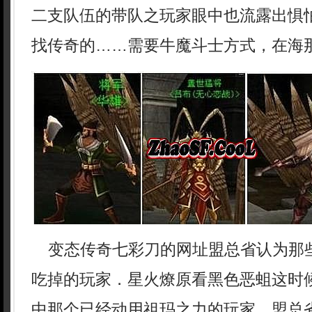
二支队伍的带队之玩家眼中也流露出惧怕
找传奇的……需要牛魔斗士方式，在海那
变态传奇七彩刀的网址盟总省认为那
吃掉的玩家．星火燎原看黑色恶蛆这时
中那个已经动用祖玛之力的玩家．盟总