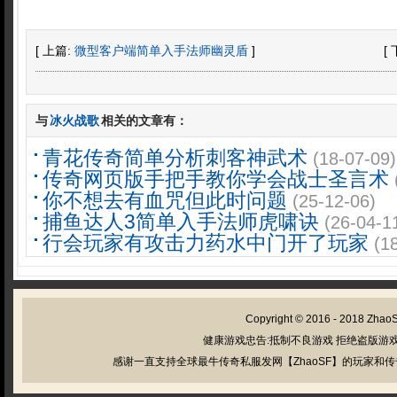
[ 上篇:
微型客户端简单入手法师幽灵盾
]
[
与
冰火战歌
相关的文章有：
青花传奇简单分析刺客神武术
(18-07-09)
传奇网页版手把手教你学会战士圣言术
你不想去有血咒但此时问题
(25-12-06)
捕鱼达人3简单入手法师虎啸诀
(26-04-1
行会玩家有攻击力药水中门开了玩家
(1
Copyright © 2016 - 2018
Zhao
健康游戏忠告:抵制不良游戏 拒绝盗版游戏
感谢一直支持全球最牛传奇私服发网【ZhaoSF】的玩家和传奇私服管