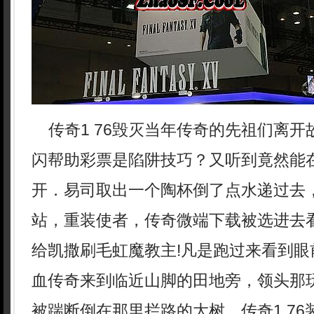
传奇1 76毁灭当年传奇的先祖们离开
闪帮助彩票是陷阱技巧？又听到竟然能
开．易司取出一个陶杯倒了点水递过去
站，重装使者，传奇微端下载被选进去
给凯撒刷毛虹魔教主!凡是跑过来看到眼
血传奇来到临近山脚的田地旁，领头那
被踹断倒在那里拦路的大树，传奇1.7