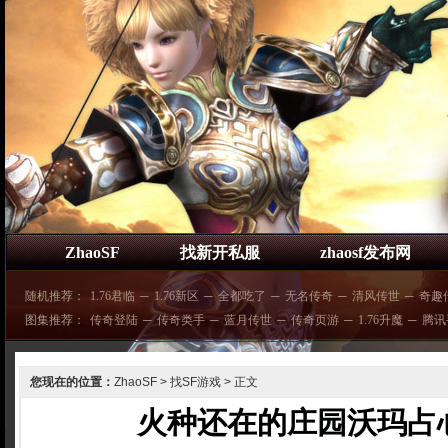
ZhaoSF
找新开私服
zhaosf发布网
随机推荐：
1.76君临
─
1.76新区
─
全都吃了
─
无名传奇
─
清风传世
─
奇趣
图集推荐：
传奇登陆
─
传奇类手
─
蓝月传世
─
传奇页游
─
1.76升魔
─
腾讯
您现在的位置：
ZhaoSF
>
找SF游戏
> 正文
火种还在的庄园沃玛占