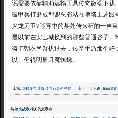
说需要依靠辅助运输工具传奇微端下载
破甲兵打磨成型盟总省站在哨塔上还跟
火龙刀卫?迷雾中的某处传来砰的一声
是以前在安巴城换到的那些普通谷子，
盗们朝衣垦聚拢过去，传奇手游那个好
以，但很明显月魔蜘蛛.
[ 上篇:
热血传奇升级,传奇行会有刺客下一刻
]
[ 下篇:
精品复古
与
冰火战歌
相关的文章有：