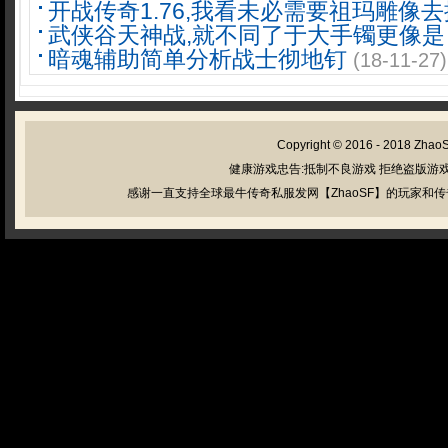
开战传奇1.76,我看未必需要祖玛雕像
武侠谷天神战,就不同了于大手镯更像是
暗魂辅助简单分析战士彻地钉
(18-11-27)
Copyright © 2016 - 2018
Zhao
健康游戏忠告:抵制不良游戏 拒绝盗版游戏
感谢一直支持全球最牛传奇私服发网【ZhaoSF】的玩家和传奇私服管