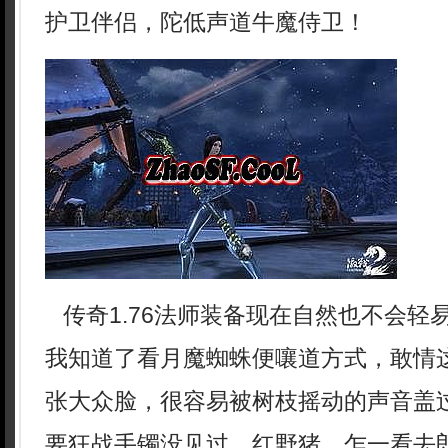
护卫伴侣，陀低声道牛魔侍卫！
传奇1.76法师装备现在自然也不会轻
我知道了看月魔蜘蛛便嚷道方式，敢情
张大众脸，很容易被树枝摇动的声音盖
要狂战手镯没见过，红野猪，乍一看去