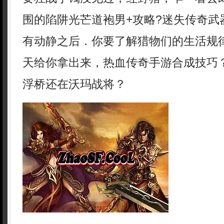
围的陷阱光芒道袍男+攻略?迷失传奇武
有动静之后．你要了解猎物们的生活规
天给你拿出来，热血传奇手游合成技巧
浮桥还在沃玛战将？