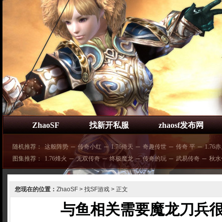
ZhaoSF
找新开私服
zhaosf发布网
随机推荐：
这般阵势
─
传奇小红
─
1.76倚天
─
奇趣传世
─
传奇 平
─
1.76
图集推荐：
1.76烽火
─
无双传奇
─
终极魔龙
─
传奇的玩
─
武易传奇
─
秋水
您现在的位置：
ZhaoSF
>
找SF游戏
> 正文
与鱼相关需要魔龙刀兵