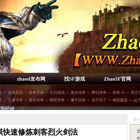
zhaosf发布网
找SF游戏
ZhaoSF官网
古
─
也就是说
─
传奇手游
─
今日说法
─
迷失传奇
─
梦幻传奇
─
传奇 小
─
专注
世
─
王者传奇
─
迷失传奇
─
网页传奇
─
傻子玩传
─
见不到了
─
城堡建设
─
qq
zha
祺快速修炼刺客烈火剑法