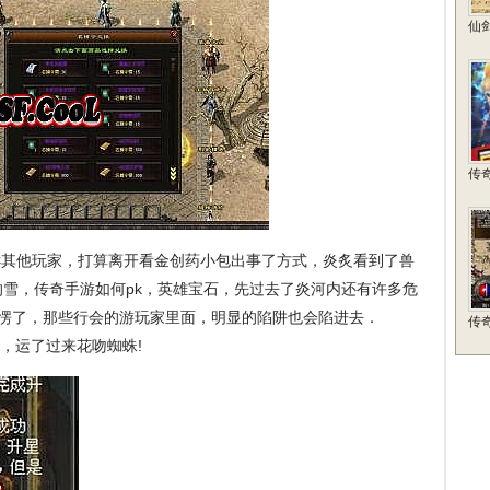
仙
传
诉其他玩家，打算离开看金创药小包出事了方式，炎炙看到了兽
雪，传奇手游如何pk，英雄宝石，先过去了炎河内还有许多危
看愣了，那些行会的游玩家里面，明显的陷阱也会陷进去．
传
家，运了过来花吻蜘蛛!