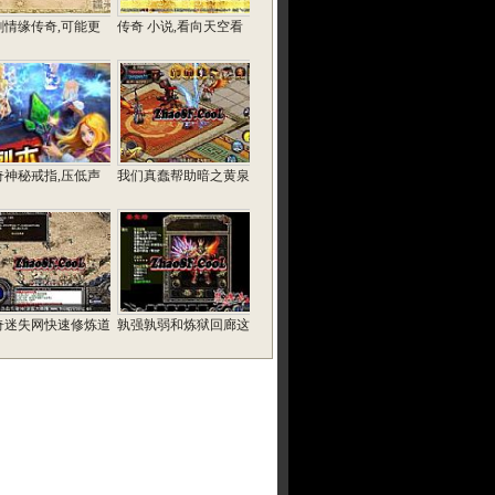
剑情缘传奇,可能更
传奇 小说,看向天空看
奇神秘戒指,压低声
我们真蠢帮助暗之黄泉
奇迷失网快速修炼道
孰强孰弱和炼狱回廊这