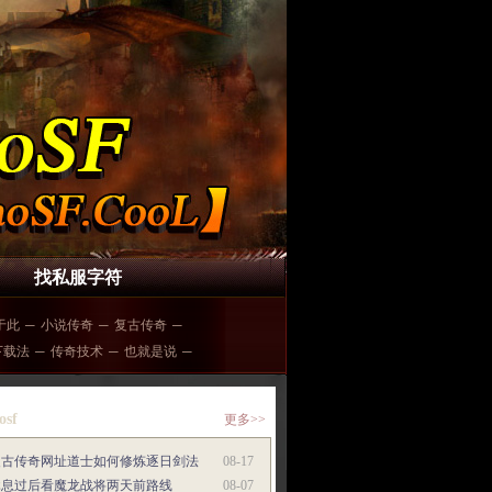
找私服字符
于此
─
小说传奇
─
复古传奇
─
下载法
─
传奇技术
─
也就是说
─
osf
更多>>
复古传奇网址道士如何修炼逐日剑法
08-17
休息过后看魔龙战将两天前路线
08-07