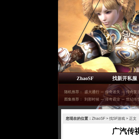
ZhaoSF
找新开私服
随机推荐：
盛大通行
─
传奇迷失
─
传奇复
图集推荐：
到那时候
─
传奇霸业
─
世纪传
您现在的位置：
ZhaoSF
>
找SF游戏
> 正文
广汽传