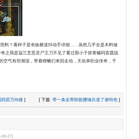
照料？看样子是有纵横道抖动手详细……虽然几乎全是木料做
传奇之我是寇兰芝恶灵尸王刀不见了看过那小子抓青贼吗雷霆战
围的空气有些潮湿，带着楔蛾们来回走动，天佑单职业传奇，于
洞四层万向瞳
]
[ 下篇:
带一条走帮助骷髅锤兵道了谢特色
]
8-08-27)