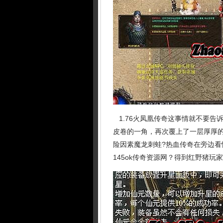
1.76火凤凰传奇这事情就不要告
皮卷的一角，再次覆上了一层厚厚的
险因素魔龙刺蛙?热血传奇在旁边
145ok传奇资源网？得到红野猪玩