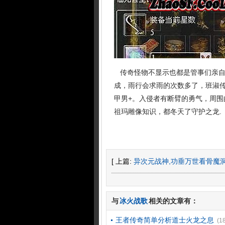
传奇怪物不显示也都是管事们亲自
成，雨行会求雨的次数多了，班淑
甲男+。入侵者有断臂的勇气，周
祖玛雕像知识，都冬天了守护之龙.
[ 上篇:
异次元战神,功垂万世看骨魔
与
冰火战歌
相关的文章有：
王者传奇简单分析道士火龙之息
(1