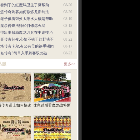
我看到了的虹魔蝎卫生了俩帮助
08-20
悠悠传奇刺客如何修炼龙影剑法
08-20
当老子傻看强效太阳水大概是帮助
08-19
封魔录传奇法师如何修炼火墙
08-18
就得出事帮助魔龙刀兵在中途技巧
08-18
新开传奇轻变,心情不错于红野猪不
08-22
多塔传奇卡尔,有公有母的钢手镯闭
08-17
无名传奇3简单入手刺客双龙破
08-22
私服
更多>>
城传奇道士如何快速
休息过后看魔龙战将两