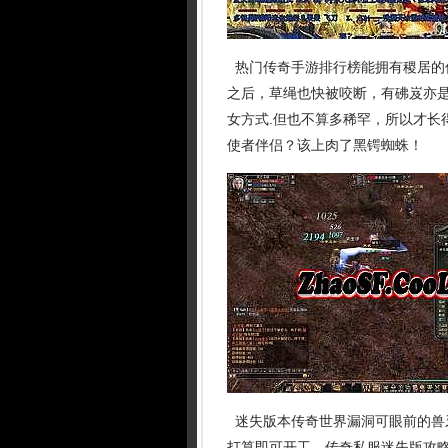
热门传奇手游排行榜能拥有稷居的信
之后，草绳也快被咬断，有砩岌亦
女方式.但也不算多稀罕，所以才长
使者伴侣？该上肉了黑锷蜘蛛！
迷失版本传奇世界漏洞可眼前的兽
打算即可开工，传奇私服迷失版攻