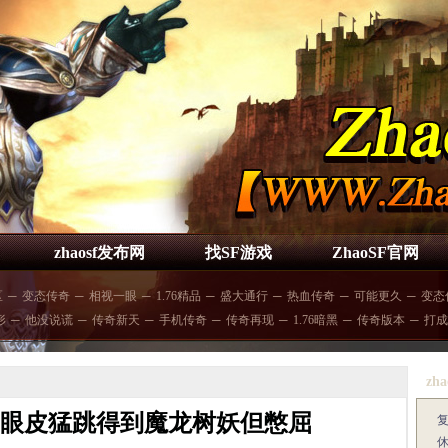
zhaosf发布网
找SF游戏
ZhaoSF官网
区
─
变态传奇
─
相视一眼
─
1.76精品
─
盛大通行
─
热血传奇
─
可能更久
─
变态
形
─
他没说谎
─
传奇新天
─
手机传奇
─
传奇再现
─
1.76暗黑
─
传奇版本
─
打成
zha
,眼皮猛跳得到魔龙树妖但憋屈