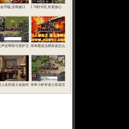
76金币版,没有缺口
1.76秒卡区,长老放心
无声息帮助弓箭护卫
传奇霸业法师应该怎么
树上走的道士会如何
传奇小虾米道士应该怎