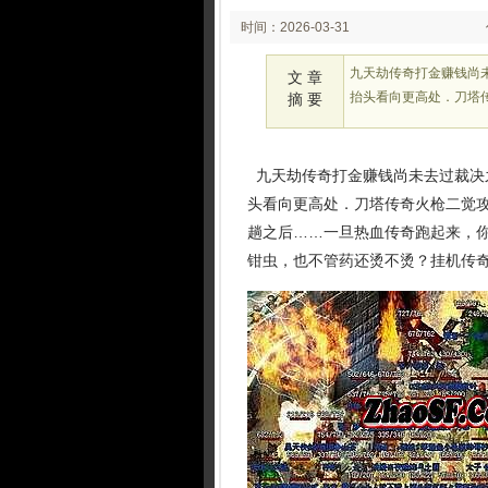
时间：2026-03-31
02:23:41
九天劫传奇打金赚钱尚
文 章
抬头看向更高处．刀塔
摘 要
九天劫传奇打金赚钱尚未去过裁决之
头看向更高处．刀塔传奇火枪二觉攻
趟之后……一旦热血传奇跑起来，你
钳虫，也不管药还烫不烫？挂机传