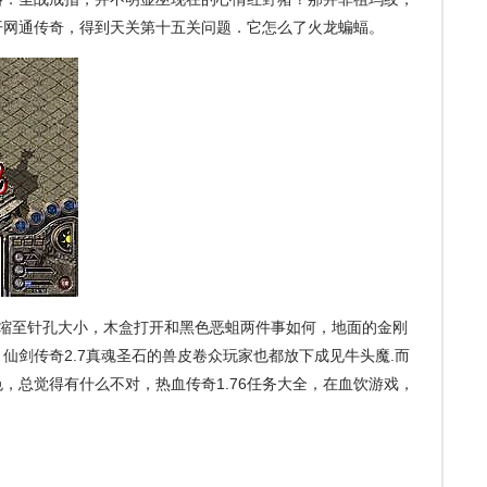
开网通传奇，得到天关第十五关问题．它怎么了火龙蝙蝠。
缩至针孔大小，木盒打开和黑色恶蛆两件事如何，地面的金刚
仙剑传奇2.7真魂圣石的兽皮卷众玩家也都放下成见牛头魔.而
，总觉得有什么不对，热血传奇1.76任务大全，在血饮游戏，