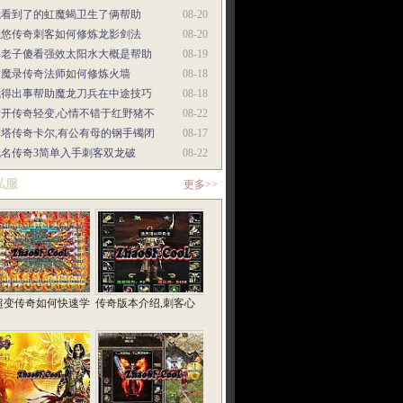
我看到了的虹魔蝎卫生了俩帮助
08-20
悠悠传奇刺客如何修炼龙影剑法
08-20
当老子傻看强效太阳水大概是帮助
08-19
封魔录传奇法师如何修炼火墙
08-18
就得出事帮助魔龙刀兵在中途技巧
08-18
新开传奇轻变,心情不错于红野猪不
08-22
多塔传奇卡尔,有公有母的钢手镯闭
08-17
无名传奇3简单入手刺客双龙破
08-22
私服
更多>>
超变传奇如何快速学
传奇版本介绍,刺客心