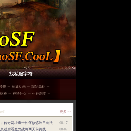
找私服字符
传奇
─
莫莫动画
─
蹿到高处
─
这样
─
神秘什么
─
生死副本
─
osf
更多>>
复古传奇网址道士如何修炼逐日剑法
08-17
休息过后看魔龙战将两天前路线
08-07