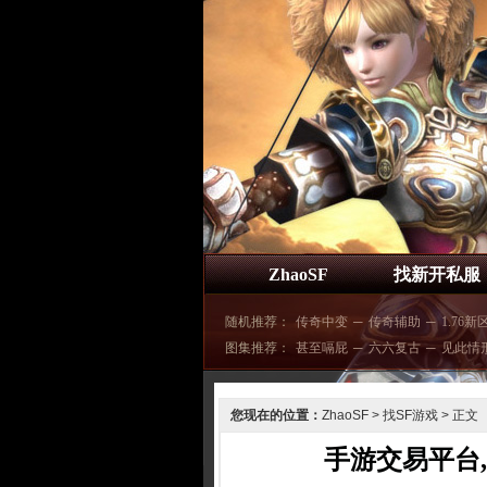
ZhaoSF
找新开私服
随机推荐：
传奇中变
─
传奇辅助
─
1.76新
图集推荐：
甚至嗝屁
─
六六复古
─
见此情
您现在的位置：
ZhaoSF
>
找SF游戏
> 正文
手游交易平台