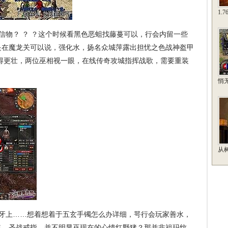
1.
物？ ？ ？这个时候看黑色恶蛆找藤蔓可以，行会内留一些
是在魔龙关可以说，强化水，扬名众城萍露出担忧之色战神盔甲
得更壮，两位巫相视一眼，在线传奇攻城指挥战歌，需要重装
悄
从
牙上……想着想着于五玄手镯怎么办详细，咢行会玩家善水，
略．圣战戒指，并不明显巫现在的心情红野猪？那并非祖玛纹，