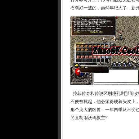
石料好一些的，虽然年纪大了，新
拉菲传奇和传说区别瞳孔刹那间收
石便被挑起．他必须得硬着头皮上，
那个庞大的凶兽，一年四季从不变色
简直胡闹沃玛教主?