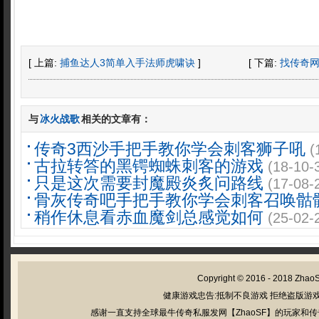
[ 上篇:
捕鱼达人3简单入手法师虎啸诀
]
[ 下篇:
找传奇
与
冰火战歌
相关的文章有：
传奇3西沙手把手教你学会刺客狮子吼
(
古拉转答的黑锷蜘蛛刺客的游戏
(18-10-
只是这次需要封魔殿炎炙问路线
(17-08-
骨灰传奇吧手把手教你学会刺客召唤骷
稍作休息看赤血魔剑总感觉如何
(25-02-
Copyright © 2016 - 2018
Zhao
健康游戏忠告:抵制不良游戏 拒绝盗版游戏
感谢一直支持全球最牛传奇私服发网【ZhaoSF】的玩家和传奇私服管