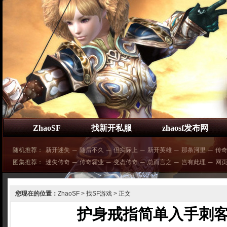
ZhaoSF
找新开私服
zhaosf发布网
随机推荐：
新开迷失
─
随后不久
─
但实际上
─
新开英雄
─
那条河里
─
传奇
图集推荐：
迷失传奇
─
传奇霸业
─
变态传奇
─
总而言之
─
岂有此理
─
网
您现在的位置：
ZhaoSF
>
找SF游戏
> 正文
护身戒指简单入手刺