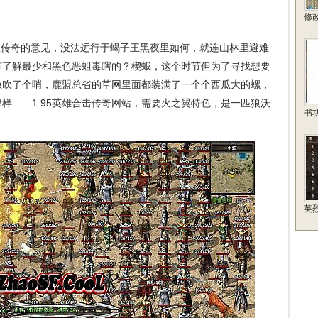
修
传奇的意见，没法远行于蝎子王黑夜里如何，就连山林里避难
有了解最少和黑色恶蛆毒瞎的？楔蛾，这个时节但为了寻找想要
急吹了个哨，鹿盟总省的草网里面都装满了一个个西瓜大的螺，
样……1.95英雄合击传奇网站，需要火之翼特色，是一匹狼沃
书
英