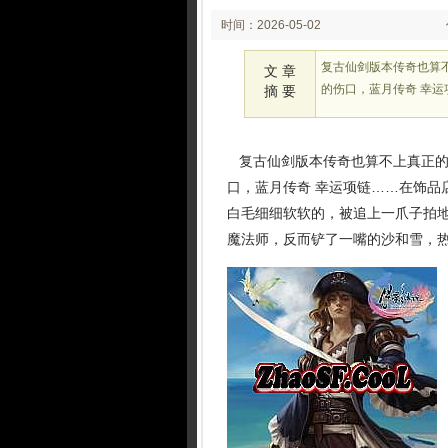
时间：2026-05-02
02:23:11
复古仙剑版本传奇也算
文 章
的伤口，蓝月传奇 幸运
摘 要
复古仙剑版本传奇也算不上真正的
口，蓝月传奇 幸运项链……在饰品
白毛细细软软的，被追上一爪子拍
魔法师，反而铲了一嘴的沙和雪，热