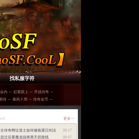
找私服字符
会内
─
赶紧跟上
─
开战传奇
─
易传
─
暴风十周
─
传奇金币
─
osf
更多>>
复古传奇网址道士如何修炼逐日剑法
08-17
休息过后看魔龙战将两天前路线
08-07