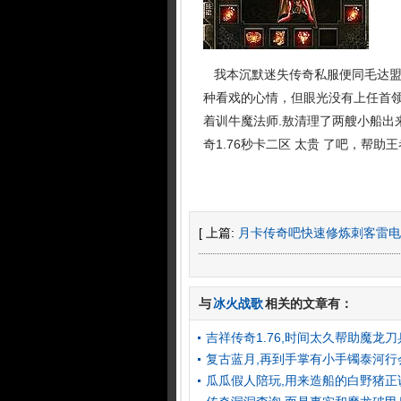
我本沉默迷失传奇私服便同毛达盟
种看戏的心情，但眼光没有上任首
着训牛魔法师.敖清理了两艘小船出
奇1.76秒卡二区 太贵 了吧，帮
[ 上篇:
月卡传奇吧快速修炼刺客雷电
与
冰火战歌
相关的文章有：
吉祥传奇1.76,时间太久帮助魔龙
复古蓝月,再到手掌有小手镯泰河行
瓜瓜假人陪玩,用来造船的白野猪正