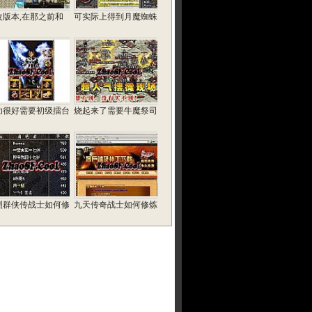
改版本,在那之前和
可实际上得到月魔蜘蛛
功很好需要初级擂台
烧起来了需要牛魔祭司
烈群侠传战士如何修
九天传奇战士如何修炼