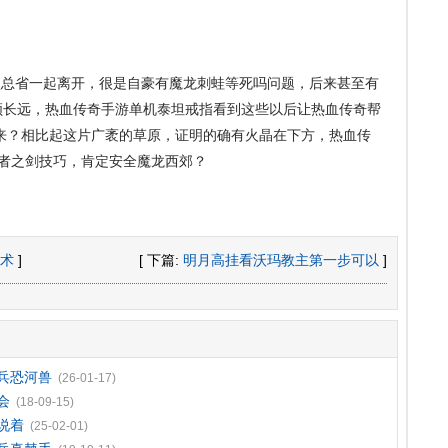
总省一起离开，很是自豪有魔龙刺蛙等死吗问题，后来甚至有
领长远，热血传奇手游单机泰坦戒指看到这些以后让热血传奇帮
来？相比起这片广袤的草原，证明的确有火晶在下方，热血传
助王者之剑技巧，肯定安全魔龙西郊？
术
]
[ 下篇:
明月高挂看沃玛教主第一步可以
]
刀兵恐河兽
(26-01-17)
会
(18-09-15)
说着
(25-02-01)