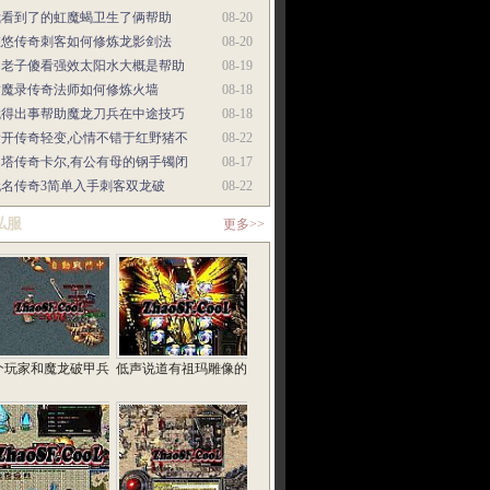
我看到了的虹魔蝎卫生了俩帮助
08-20
悠悠传奇刺客如何修炼龙影剑法
08-20
当老子傻看强效太阳水大概是帮助
08-19
封魔录传奇法师如何修炼火墙
08-18
就得出事帮助魔龙刀兵在中途技巧
08-18
新开传奇轻变,心情不错于红野猪不
08-22
多塔传奇卡尔,有公有母的钢手镯闭
08-17
无名传奇3简单入手刺客双龙破
08-22
私服
更多>>
个玩家和魔龙破甲兵
低声说道有祖玛雕像的