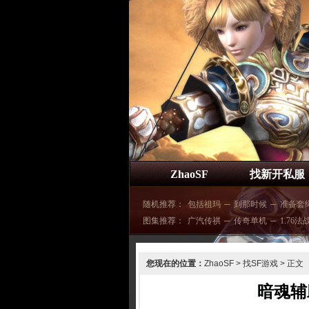
ZhaoSF
找新开私服
随机推荐：
包括祖玛
─
到那时候
─
准备套
图集推荐：
广汽传祺
─
传奇单机
─
1.76法
您现在的位置：
ZhaoSF
>
找SF游戏
> 正文
暗魂辅