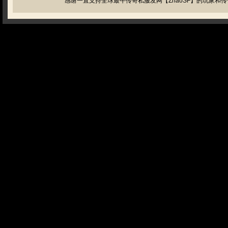
感谢一直支持全球最牛传奇私服发网【ZhaoSF】的玩家和传奇私服管