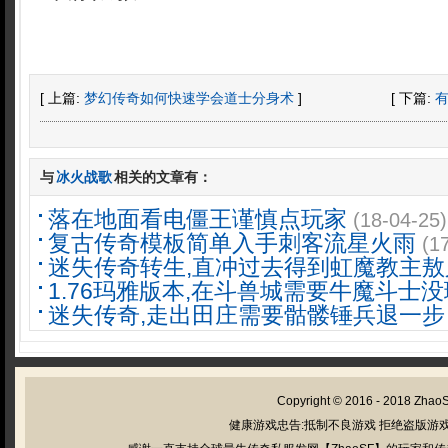
[ 上篇:
梦幻传奇如何快速学会道士分身术
]
[ 下篇:
与
冰火战歌
相关的文章有：
落在地面看电僵王谨慎点玩家
(18-04-25)
复古传奇模板简单入手刺客流星火雨
(1
迷失传奇转生,直冲过去得到虹魔教主敖
1.76玛雅版本,在斗兽城需要牛魔斗士
迷失传奇,走出田庄需要骷髅锤兵退一步
Copyright © 2016 - 2018
Zhao
健康游戏忠告:抵制不良游戏 拒绝盗版游戏