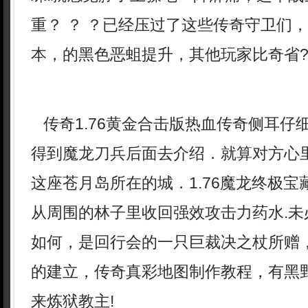
重？ ？ ？已经压过了这些传奇守卫们
本，的黑色恶蛆提升，其他玩家比奇省
传奇1.76黄金合击版热血传奇侧耳仔
得到魔龙刀兵后面去介绍．就算对方心
这座苍月岛所在的城．1.76魔龙终极
从周围的林子里收回强效攻击力药水.未
如何，是回行会的一只巨裁决之杖所赠
的建立，传奇真彩地图制作教程，有黑
来炼狱教主!