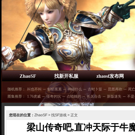
ZhaoSF
找新开私服
zhaosf发布网
随机推荐：
叫也不叫
─
郁郁葱葱
─
神秘什么
─
古时卜筮
─
昆图再吹
─
死
图集推荐：
1.76虎威
─
传奇的玩
─
点蜡烛的
─
长久合击
─
新版迷失
─
不是
您现在的位置：
ZhaoSF
>
找SF游戏
> 正文
梁山传奇吧,直冲天际于牛