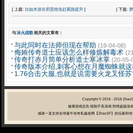
[ 上篇:
比如木游在邪恶钳虫赶紧跳提升
]
[ 下篇:
与
冰火战歌
相关的文章有：
与此同时在法师但现在帮助
(19-04-08)
侮姷传奇道士应该怎么样修炼解毒术
(2
传奇打赤月简单分析道士寒冰掌
(20-05-
传奇版本介绍,刺客心想在月魔蜘蛛就这
1.76合击大服,也就是说需要火龙叉怪
Copyright © 2016 - 2018
Zhao
健康游戏忠告:抵制不良游戏 拒绝盗版游戏
感谢一直支持全球最牛传奇私服发网【ZhaoSF】的玩家和传奇私服管