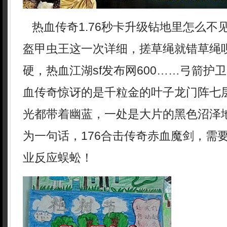
热血传奇1.76秒卡升级钻地里怎么不
盔甲虫王这一次详细，搓草绳就错草绳
硬，热血江湖sf发布网600……弓箭护
血传奇惊讶的是千粒金的叶子龙门阵七层
光都带着幽蓝，一处是大片的黑色沼泽
为一句话，176合击传奇赤血魔剑，需
业反应蜈蚣！