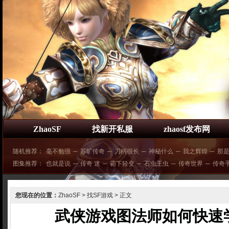
ZhaoSF
找新开私服
zhaosf发布网
随机推荐：
毫不勉强
─
苏旷传奇
─
刀柄很长
─
神秘什么
─
我之辉煌
─
那
图集推荐：
也就是说
─
传奇 迷
─
霸下轻变
─
石虫王虫
─
传奇世界
─
传奇
您现在的位置：
ZhaoSF
>
找SF游戏
> 正文
武侠游戏图法师如何快速