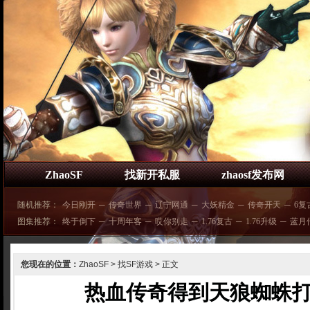
ZhaoSF
找新开私服
zhaosf发布网
随机推荐：
今日刚开
─
传奇世界
─
辽宁网通
─
大妖精金
─
传奇开天
─
6复
图集推荐：
终于倒下
─
十周年客
─
哎你别走
─
1.76复古
─
1.76升级
─
蓝月
您现在的位置：
ZhaoSF
>
找SF游戏
> 正文
热血传奇得到天狼蜘蛛