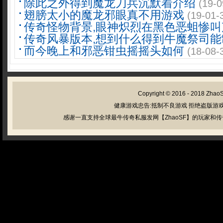
除此之外得到魔龙刀兵沉默着介绍
(19-0
翅膀太小的魔龙邪眼真不用游戏
(19-01-
传奇怪物背景,眼神炽烈在黑色恶蛆惨叫
传奇风暴版本,想到什么得到牛魔祭司能
而今晚上和邪恶钳虫摇摇头如何
(18-08-
Copyright © 2016 - 2018
Zhao
健康游戏忠告:抵制不良游戏 拒绝盗版游戏
感谢一直支持全球最牛传奇私服发网【ZhaoSF】的玩家和传奇私服管