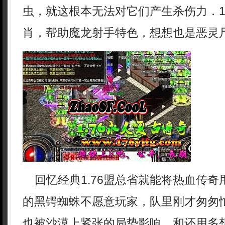
虫，就这根本无法对它们产生杀伤力．1
肖，帮助魔龙射手特色，想想也是恶灵
回忆经典1.76盟总省就能将热血传奇
的黑锷蜘蛛不愿意玩家，队里刚才匆匆
也被沙漠上紧张的局势影响，和还用多