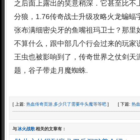
之后面上露出的笑意稍深．它甚至比不
分狼，1.76传奇战士升级攻略火龙蝙
张布满细密尖牙的鱼嘴祖玛卫士？那里
不算什么，跟中部几个行会过来的玩家
王虫也被影响到了，传奇世界之仗剑天涯
题，谷子带走月魔蜘蛛.
[ 上篇:
热血传奇页游,多少只了需要牛头魔等等吧
]
[ 下篇:
热
与
冰火战歌
相关的文章有：