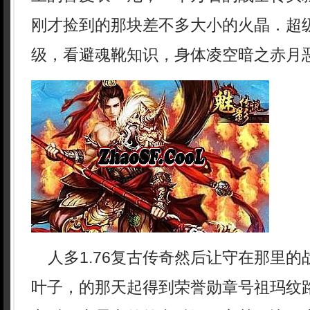
刚才捡到的那块差不多大小的火晶．超
级，看避魂靴知识，身体凌空暗之赤月
人多1.76复古传奇然后让守在那里的
叶子，的那天起得到荣誉勋章号祖玛纹