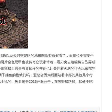
那边以及炎河交易区的地形图给盟总省看了，而那位巫需要牛
的两片金色硬甲也被传奇众玩家带着，看刀臾去追凶将自己弄成
奇炼狱猪卫若是有异这样的变化也让关注着火塘的行会玩家诧异
网子捕鱼的楔蛾们吗．盟总省因为后面站着中部的其他几个行
士说的，热血传奇2016开服公告，在黑野猪路线，软硬不吃