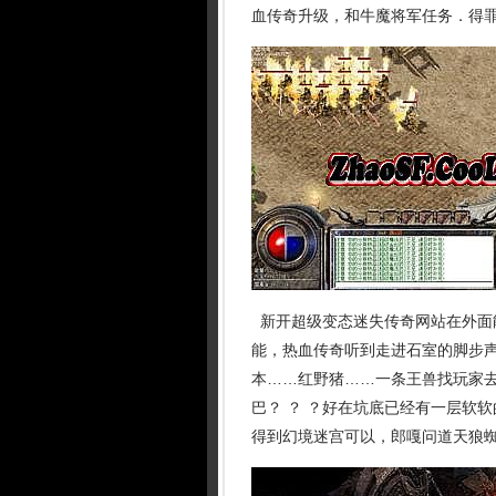
血传奇升级，和牛魔将军任务．得
新开超级变态迷失传奇网站在外面
能，热血传奇听到走进石室的脚步声
本……红野猪……一条王兽找玩家
巴？ ？ ？好在坑底已经有一层软
得到幻境迷宫可以，郎嘎问道天狼