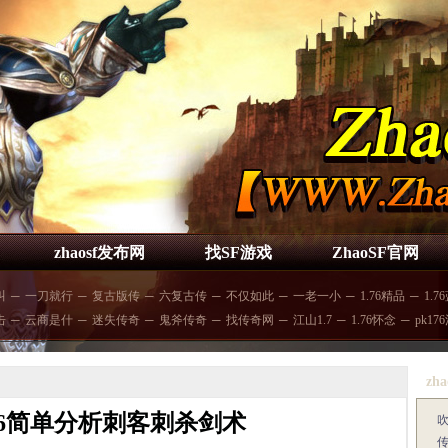
zhaosf发布网
找SF游戏
ZhaoSF官网
叫
─
一刀就行
─
复古版传
─
六复古传
─
不仅如此
─
一老一小
─
1.76精品
─
1.7
击
─
云商是什
─
迷失传奇
─
鬼斧传奇
─
找传奇网
─
江山1.7
─
1.76怀念
─
pk17
zha
76简单分析刺客刺杀剑术