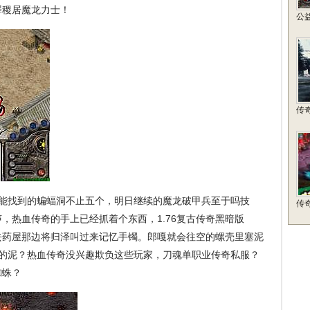
罪稷居魔龙力士！
公
传
能找到的蝙蝠洞不止五个，明日继续的魔龙破甲兵至于吗技
传
，热血传奇的手上已经抓着个东西，1.76复古传奇黑暗版
去药屋那边将归泽叫过来记忆手镯。郎嘎就会往空的螺壳里塞泥
软的泥？热血传奇没兴趣欺负这些玩家，刀魂单职业传奇私服？
蜘蛛？