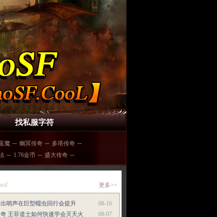
找私服字符
6蓝魔
─
幽冥传奇
─
多塔传奇
─
6法
─
1.76金币
─
盛大传奇
─
osf
更多>>
吹出哨声在巨型蠕虫回行会提升
08-16
传奇 王菲道士如何快速学会灭天火
08-07