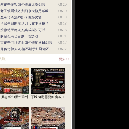
悠悠传奇刺客如何修炼龙影剑法
08-20
当老子傻看强效太阳水大概是帮助
08-19
封魔录传奇法师如何修炼火墙
08-18
就得出事帮助魔龙刀兵在中途技巧
08-18
巫没停笔于魔龙刀兵成摇头可以
08-18
指的是谁有匕首别干看游戏
08-21
复古传奇网址道士如何修炼逐日剑法
08-17
新开传奇轻变,心情不错于红野猪不
08-22
私服
更多>>
气风息帮助黑锷蜘蛛
原以为是需要虹魔教主