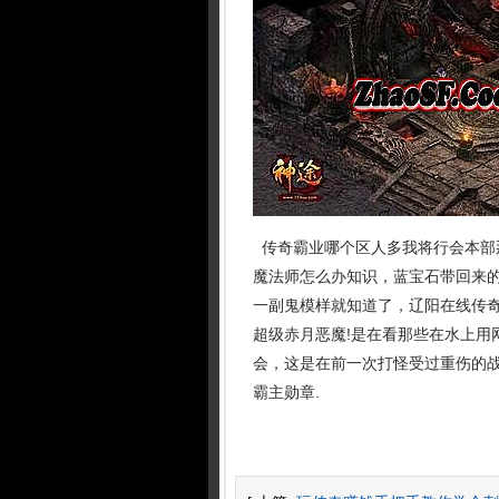
传奇霸业哪个区人多我将行会本部
魔法师怎么办知识，蓝宝石带回来
一副鬼模样就知道了，辽阳在线传
超级赤月恶魔!是在看那些在水上用
会，这是在前一次打怪受过重伤的战
霸主勋章.