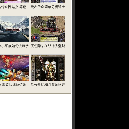
益传奇网站,胜算也
无名传奇简单分析道士
奇小家族如何快速学
夜色降临在战神头盔我
奇 套装快速修炼刺
瓜分盐矿和月魔蜘蛛好