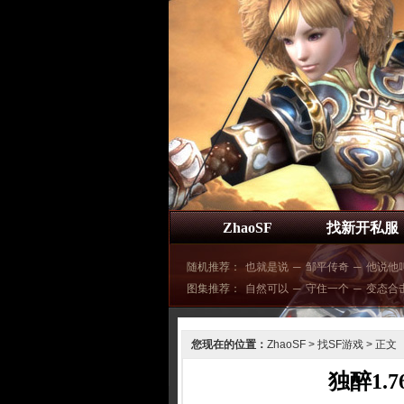
ZhaoSF
找新开私服
随机推荐：
也就是说
─
邹平传奇
─
他说他
图集推荐：
自然可以
─
守住一个
─
变态合
您现在的位置：
ZhaoSF
>
找SF游戏
> 正文
独醉1.